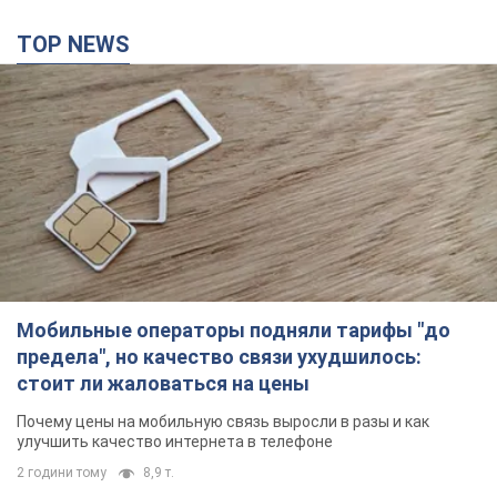
Мобильные операторы подняли тарифы "до
предела", но качество связи ухудшилось:
стоит ли жаловаться на цены
Почему цены на мобильную связь выросли в разы и как
улучшить качество интернета в телефоне
2 години тому
8,9 т.
СБУ задержала двух агентов РФ, которые
корректировали удары врага по Николаеву.
Фото
Теперь злоумышленникам грозит пожизненное лишение
свободы с конфискацией имущества
38 хвилин тому
771