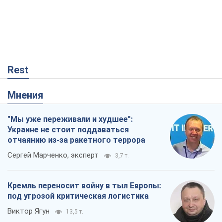
"Мы уже переживали и худшее":
Украине не стоит поддаваться
отчаянию из-за ракетного террора
Сергей Марченко, эксперт
3,7 т.
Кремль переносит войну в тыл Европы:
под угрозой критическая логистика
Виктор Ягун
13,5 т.
Что ожидает украинцев в 2026-2028
годах? Основные выводы из новых
прогнозов от НБУ
Василий Фурман
123