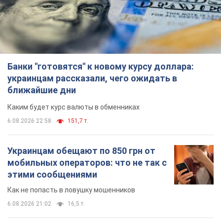
Каким будет курс валюты в обменниках
6.08.2026 22:58
151,7 т.
Украинцам обещают по 850 грн от
мобильных операторов: что не так с
этими сообщениями
Как не попасть в ловушку мошенников
6.08.2026 21:02
16,5 т.
Самый дорогой футболист
"Динамо" забил "Карабаху" уже на
10-й минуте матча. Видео
Поединок проходит в Польше
6.08.2026 20:48
6,9 т.