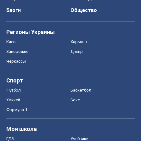
Спорт
Футбол
Баскетбол
Хоккей
Бокс
Формула-1
Моя школа
ГДЗ
Учебники
Онлайн уроки
ДПА
ЗНО
НМТ
СНГ решебники
Авто
Тест Драйв
Электромобили