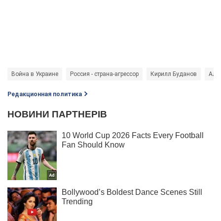
Война в Украине
Россия - страна-агрессор
Кирилл Буданов
Але
Редакционная политика