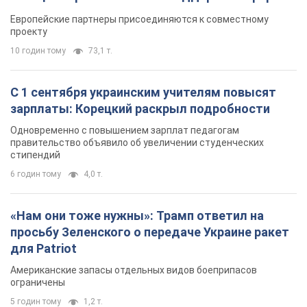
Видео
Европейские партнеры присоединяются к совместному
проекту
10 годин тому
73,1 т.
С 1 сентября украинским учителям повысят
зарплаты: Корецкий раскрыл подробности
Одновременно с повышением зарплат педагогам
правительство объявило об увеличении студенческих
стипендий
6 годин тому
4,0 т.
«Нам они тоже нужны»: Трамп ответил на
просьбу Зеленского о передаче Украине ракет
для Patriot
Американские запасы отдельных видов боеприпасов
ограничены
5 годин тому
1,2 т.