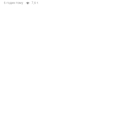
6 годин тому
7,6 т.