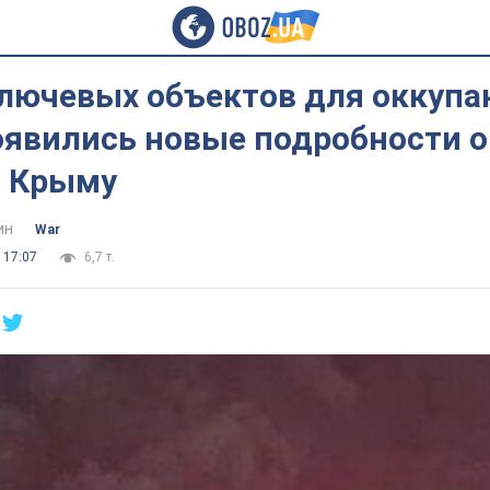
ключевых объектов для оккупа
оявились новые подробности о
в Крыму
ин
War
 17:07
6,7 т.