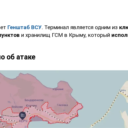
ает
Генштаб ВСУ
. Терминал является одним из
кл
пунктов
и хранилищ ГСМ в Крыму, который
испол
о об атаке