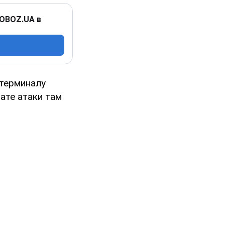
 OBOZ.UA в
терминалу
тате атаки там