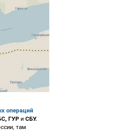
ых операций
БС, ГУР
и
СБУ.
ссии, там