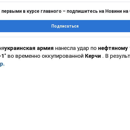
 первыми в курсе главного – подпишитесь на Новини на
Подписаться
ня
украинская армия
нанесла удар по
нефтяному
-1
" во временно оккупированной
Керчи
. В резуль
р.