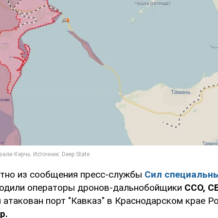
стно из сообщения пресс-службы
Сил специальн
оводили операторы дронов-дальнобойщики
ССО, С
 атакован порт "Кавказ" в Краснодарском крае Ро
р.