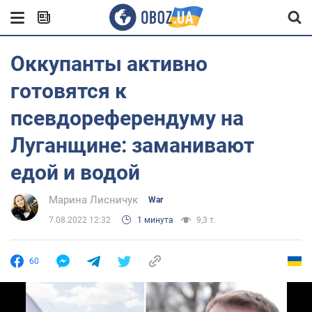
Оккупанты активно
готовятся к
псевдореферендуму на
Луганщине: заманивают
едой и водой
Марина Лисничук
War
7.08.2022 12:32
1 минута
9,3 т.
60