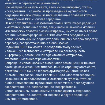
материал в первом абзаце материала.
Все материалы на этом сайте, в том числе интервью, статьи,
исследования – служебные произведения журналистов
редакции, исключительные имущественные права на которые
принадлежат ООО «Золотая середина».
На все опубликованные фотоматериалы Getty Images редакция
имеет имущественные права, защищаемые законом Украины
«Об авторских правах и смежных правах», никто не имеет права
без письменного разрешения ООО «Золотая середина» их
использовать, они не подлежат дальнейшему воспроизводству,
переводу, распространению в любой форме.
Редакция OBOZ.UA может не разделять точку зрения,
изложенную в авторском материале. За достоверность
информации, размещенной в рекламных материалах,
ответственность несет рекламодатель.
Запрещено использование материалов размещенных на этом
сайте, даже с указанием гиперссылки на страницу этого сайта,
логотипа OBOZ.UA или любого другого упоминания, но без
письменного разрешения Редакции/ООО «Золотая середина»
Незаконным использованием материалов будет считаться:
любое копирование, публикация, перепечатка, последующее
распространение, использование, переработка с
использованием, включением в состав других материалов,
распространение, адаптация, перевод и другие подобные
изменения материала.