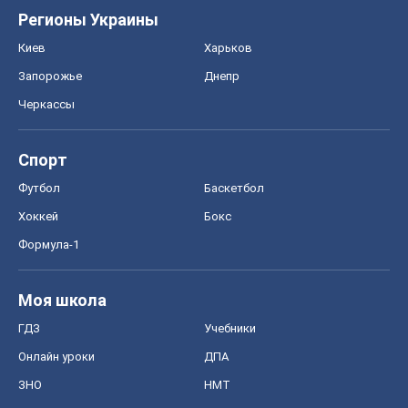
Моя школа
ГДЗ
Учебники
Онлайн уроки
ДПА
ЗНО
НМТ
СНГ решебники
Авто
Тест Драйв
Электромобили
Акции
Сервис
Food Oboz
Рецепты
Напитки
Диеты