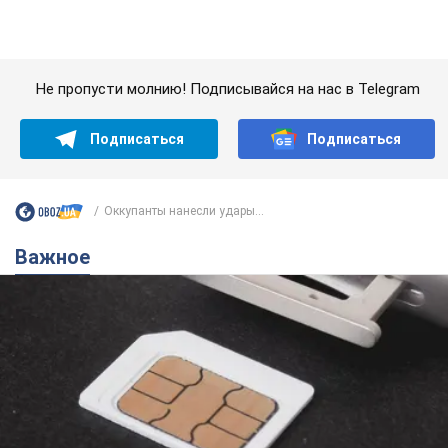
Украинцы массово переносят свои мобильные
номера на одного и того же оператора: на
какой чаще всего переходят
Мобильные тарифы достигли критического предела
10 часов назад
63,8 т.
Украинцев планируют отселять из
квартир: "слуга народа" рассказала,