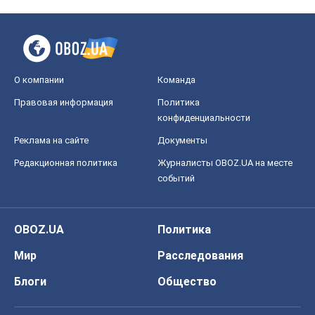
OBOZ.UA
Политика
Мир
Расследования
Блоги
Общество
Регионы Украины
Киев
Харьков
Запорожье
Днепр
Черкассы
Спорт
Футбол
Баскетбол
Хоккей
Бокс
Формула-1