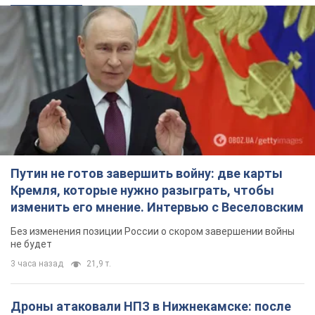
изменить его мнение. Интервью с Веселовским
Без изменения позиции России о скором завершении войны
не будет
3 часа назад
21,9 т.
Дроны атаковали НПЗ в Нижнекамске: после
взрывов был виден дым. Видео
Местные жители активно публиковали фото и видео
2 часа назад
3,6 т.
Украина готовит Чернобыль к очередной
попытке вторжения со стороны России –
медиа
Журналисты рассказали, что происходит в зоне
5 часов назад
16,5 т.