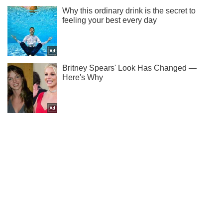
Не пропусти молнию! Подписывайся на нас в Telegram
Подписаться
Подписаться
Оккупанты нанесли удары...
Важное