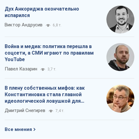
В плену собственных мифов: как
Константиновка стала главной
идеологической ловушкой для
российских оккупантов
Дмитрий Снегирев
7,4 т.
Все мнения
О компании
Команда
Правовая информация
Политика
конфиденциальности
Реклама на сайте
Документы
Редакционная политика
Журналисты OBOZ.UA на месте
событий