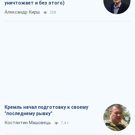
Кремль начал подготовку к своему
"последнему рывку"
Костянтин Машовець
7,4 т.
Дух Анкориджа окончательно
испарился
Виктор Андрусив
6,8 т.
Война и медиа: политика перешла в
соцсети, а СМИ играют по правилам
YouTube
Павел Казарин
3,7 т.