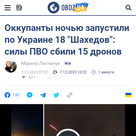
Оккупанты ночью запустили
по Украине 18 "Шахедов":
силы ПВО сбили 15 дронов
Марина Лисничук
War
7.12.2023 07:51
7.12.2023 10:32
1 минута
4,2 т.
132