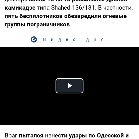
камикадзе
типа Shahed-136/131. В частности,
пять беспилотников обезвредили огневые
группы пограничников
.
Видео дня
Play Video
Враг
пытался
нанести
удары по Одесской и