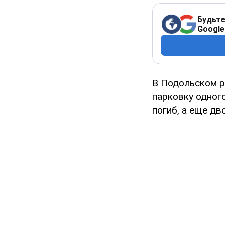
Будьте
Google
В Подольском р
парковку одного
погиб, а еще дв