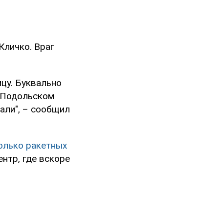
Кличко. Враг
цу. Буквально
в Подольском
али", – сообщил
олько ракетных
нтр, где вскоре