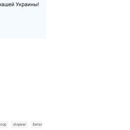
ссор
stopwar
Виталий Кличко