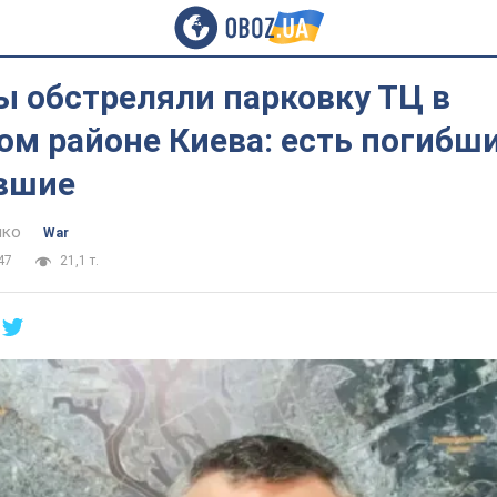
ы обстреляли парковку ТЦ в
м районе Киева: есть погибши
вшие
нко
War
47
21,1 т.