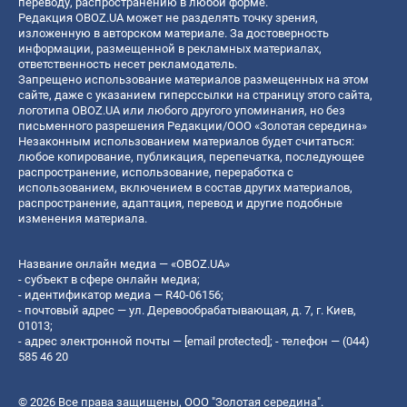
переводу, распространению в любой форме.
Редакция OBOZ.UA может не разделять точку зрения,
изложенную в авторском материале. За достоверность
информации, размещенной в рекламных материалах,
ответственность несет рекламодатель.
Запрещено использование материалов размещенных на этом
сайте, даже с указанием гиперссылки на страницу этого сайта,
логотипа OBOZ.UA или любого другого упоминания, но без
письменного разрешения Редакции/ООО «Золотая середина»
Незаконным использованием материалов будет считаться:
любое копирование, публикация, перепечатка, последующее
распространение, использование, переработка с
использованием, включением в состав других материалов,
распространение, адаптация, перевод и другие подобные
изменения материала.
Название онлайн медиа — «OBOZ.UA»
- субъект в сфере онлайн медиа;
- идентификатор медиа — R40-06156;
- почтовый адрес — ул. Деревообрабатывающая, д. 7, г. Киев,
01013;
- адрес электронной почты —
[email protected]
; - телефон — (044)
585 46 20
© 2026 Все права защищены, ООО "Золотая середина".