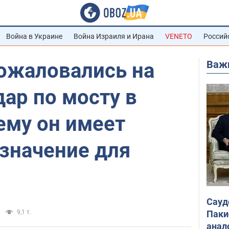
Война в Украине
Война Израиля и Ирана
VENETO
Россий
Важ
ожаловались на
ар по мосту в
ему он имеет
значение для
Сауд
Паки
9,1 т.
анал