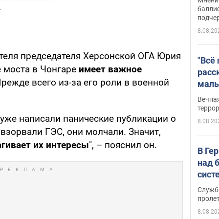
баллис
подче
8.08.20
теля председателя Херсонской ОГА Юрия
"Всё
 моста в Чонгаре
имеет важное
расс
Прежде всего из-за его роли в военной
маль
резу
Вечна
обла
терро
уже написали панические публикации о
8.08.20
 взорвали ГЭС, они молчали. Значит,
агивает их интересы
", – пояснил он.
В Ге
над 
сист
Служб
проле
8.08.20