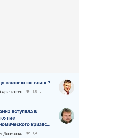
да закончится война?
1,8 т.
 Христензен
аина вступила в
тояние
номического кризиса.
ь ли свет в конце
1,4 т.
м Денисенко
неля?