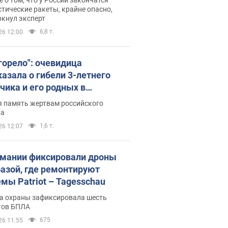
тические ракеты, крайне опасно,
ркнул эксперт
6,8 т.
26 12:00
 горело": очевидица
казала о гибели 3-летнего
чика и его родных в
льтате атаки РФ на Киевскую
я память жертвам российского
сть. Видео и фото
ра
1,6 т.
26 12:07
рмании фиксировали дроны
базой, где ремонтируют
емы Patriot – Tagesschau
а охраны зафиксировала шесть
тов БПЛА
675
26 11:55