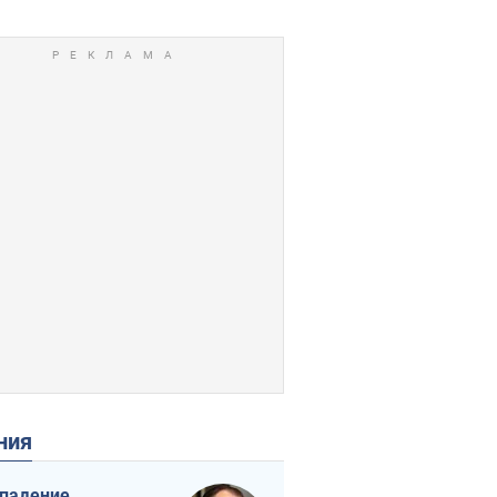
ения
падение