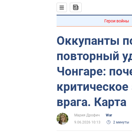
Герои войны
Оккупанты п
повторный уд
Чонгаре: поч
критическое 
врага. Карта
Мария Дрофич
War
9.06.2026 10:13
2 минуты