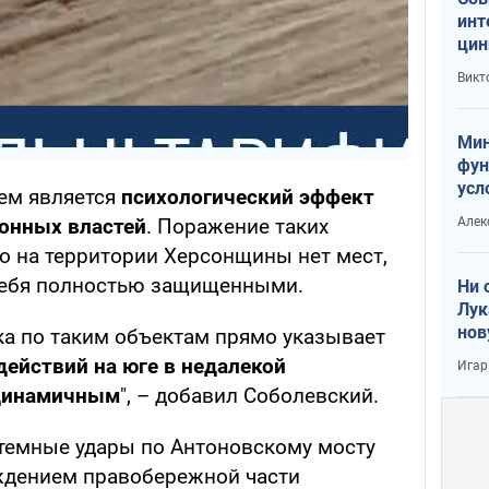
инт
цин
или
Викт
Тра
Мин
фун
усл
ем является
психологический эффект
вое
Алек
ионных властей
. Поражение таких
то на территории Херсонщины нет мест,
 себя полностью защищенными.
Ни 
Лук
нов
ка по таким объектам прямо указывает
действий на юге в недалекой
Игар
 динамичным
", – добавил Соболевский.
стемные удары по Антоновскому мосту
ждением правобережной части