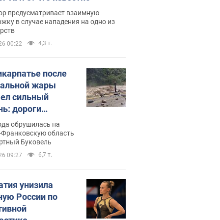
ор предусматривает взаимную
жку в случае нападения на одно из
арств
4,3 т.
26 00:22
икарпатье после
альной жары
ел сильный
нь: дороги
ратились в реки.
ода обрушилась на
о
-Франковскую область
ортный Буковель
6,7 т.
26 09:27
атия унизила
ную России по
тивной