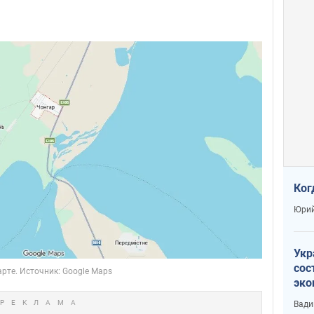
Ког
Юрий
Укр
сос
эко
Ест
Вади
тун