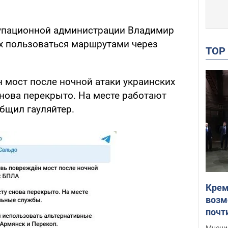
купационной администрации Владимир
х пользоваться маршрутами через
TO
 мост после ночной атаки украинских
нова перекрыто. На месте работают
бщил гауляйтер.
Крем
возм
почт
Укра
Мнение