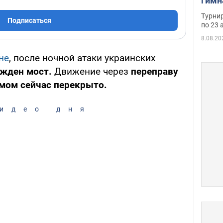
гимн
офиц
Турнир
Подписаться
на ч
по 23 
осно
8.08.20
не
, после ночной атаки украинских
жден мост.
Движение через
переправу
мом сейчас перекрыто.
идео дня