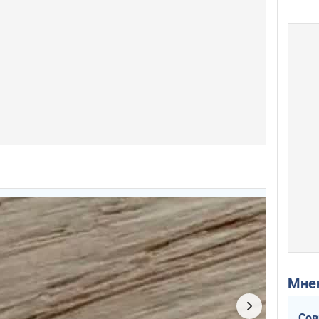
Мн
Сов