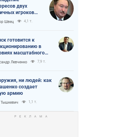
ересов двух
ичных игроков
 тайный план
4,1 т.
ор Швец
мпа и Путина?
ск готовится к
кционированию в
овиях масштабного
нного кризиса
7,9 т.
сандр Левченко
оружия, ни людей: как
ашенко создает
ую армию
1,1 т.
 Тышкевич