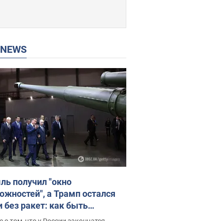
P NEWS
ль получил "окно
ожностей", а Трамп остался
и без ракет: как быть
ине? Интервью с Мельником
 о том, что у России закончатся