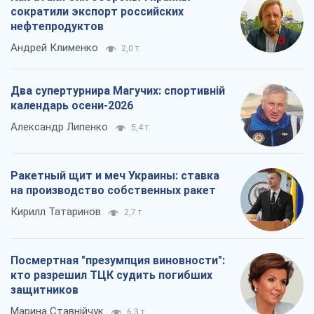
сократили экспорт российских
нефтепродуктов
Андрей Клименко
2,0 т.
Два супертурнира Магучих: спортивній
календарь осени-2026
Александр Липенко
5,4 т.
Ракетный щит и меч Украины: ставка
на производство собственных ракет
Кирилл Татаринов
2,7 т.
Посмертная "презумпция виновности":
кто разрешил ТЦК судить погибших
защитников
Марина Ставнійчук
6,3 т.