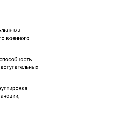
дельными
го военного
еспособность
наступательных
руппировка
ановки,