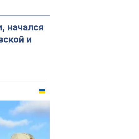
, начался
вской и