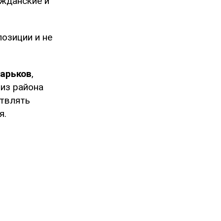
ажданские и
позиции и не
арьков
,
из района
ствлять
я.