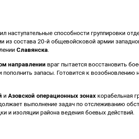
лил наступательные способности группировки от
и из состава 20-й общевойсковой армии западно
влении
Славянска
.
м направлении
враг пытается восстановить бо
и пополнить запасы. Готовится к возобновлению 
й
и
Азовской
операционных зонах
корабельная г
должает выполнение задач по отслеживанию обст
ки и изоляции района ведения боевых действий.