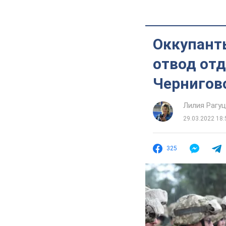
Оккупанты
отвод от
Чернигов
Лилия Рагу
29.03.2022 18:
325