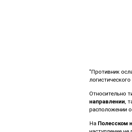
"Противник осла
логистического 
Относительно т
направлении
, 
расположении о
На
Полесском 
наступление не