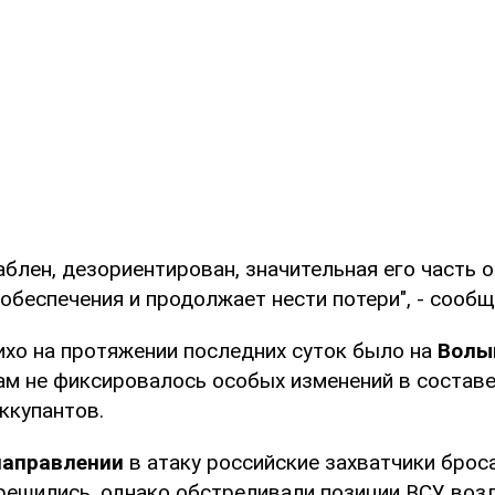
блен, дезориентирован, значительная его часть 
обеспечения и продолжает нести потери", - сообщ
ихо на протяжении последних суток было на
Волы
там не фиксировалось особых изменений в составе
ккупантов.
направлении
в атаку российские захватчики брос
 решились, однако обстреливали позиции ВСУ воз