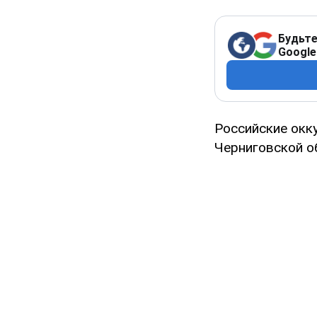
Будьте
Google
Российские окк
Черниговской об