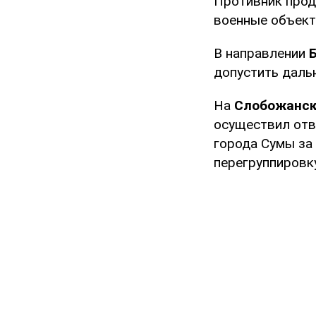
Противник про
военные объект
В направлении
допустить даль
На
Слобожанск
осуществил отв
города Сумы за
перегруппировку