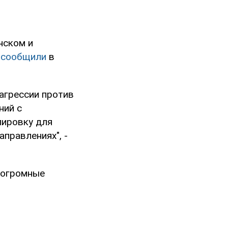
нском и
е
сообщили
в
агрессии против
ний с
пировку для
правлениях", -
 огромные