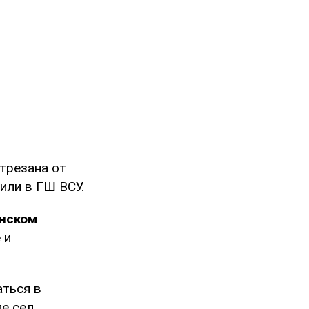
отрезана от
или в ГШ ВСУ.
нском
 и
аться в
ле сел