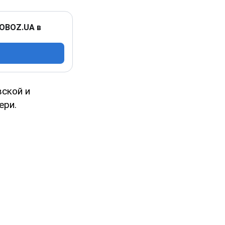
 OBOZ.UA в
вской и
ери.