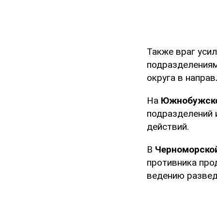
Также враг уси
подразделениям
округа в напра
На
Южнобужско
подразделений 
действий.
В
Черноморско
противника про
ведению развед