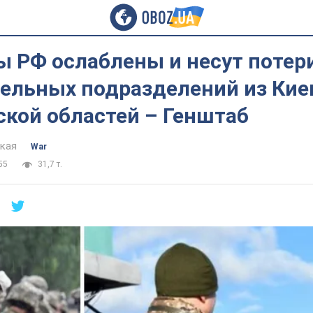
 РФ ослаблены и несут потери
дельных подразделений из Кие
ской областей – Генштаб
цкая
War
55
31,7 т.