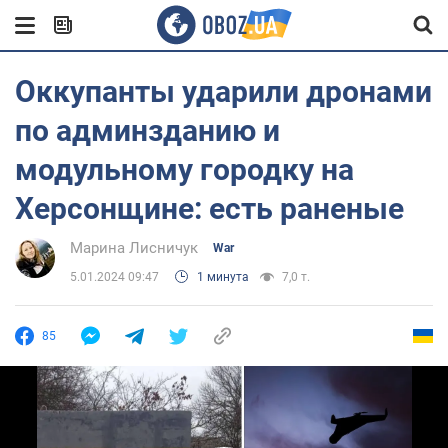
Оккупанты ударили дронами
по админзданию и
модульному городку на
Херсонщине: есть раненые
Марина Лисничук
War
5.01.2024 09:47
1 минута
7,0 т.
85