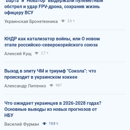
"Варта" и "Новатор" выдержали пулеметный
обстрел и удар FPV-дрона, сохранив жизнь
офицеру ВСУ
Украинская Бронетехника
2,6 т.
КНДР как катализатор войны, или О новом
этапе российско-северокорейского союза
Алексей Кущ
2,7 т.
Выход в элиту ЧМ и триумф "Сокола": что
происходит в украинском хоккее
Александр Липенко
987
Что ожидает украинцев в 2026-2028 годах?
Основные выводы из новых прогнозов от
НБУ
Василий Фурман
19,9 т.