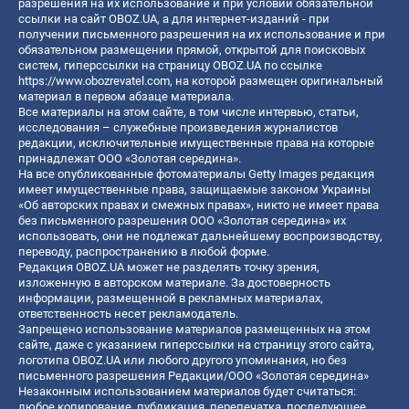
разрешения на их использование и при условии обязательной
ссылки на сайт OBOZ.UA, а для интернет-изданий - при
получении письменного разрешения на их использование и при
обязательном размещении прямой, открытой для поисковых
систем, гиперссылки на страницу OBOZ.UA по ссылке
https://www.obozrevatel.com
, на которой размещен оригинальный
материал в первом абзаце материала.
Все материалы на этом сайте, в том числе интервью, статьи,
исследования – служебные произведения журналистов
редакции, исключительные имущественные права на которые
принадлежат ООО «Золотая середина».
На все опубликованные фотоматериалы Getty Images редакция
имеет имущественные права, защищаемые законом Украины
«Об авторских правах и смежных правах», никто не имеет права
без письменного разрешения ООО «Золотая середина» их
использовать, они не подлежат дальнейшему воспроизводству,
переводу, распространению в любой форме.
Редакция OBOZ.UA может не разделять точку зрения,
изложенную в авторском материале. За достоверность
информации, размещенной в рекламных материалах,
ответственность несет рекламодатель.
Запрещено использование материалов размещенных на этом
сайте, даже с указанием гиперссылки на страницу этого сайта,
логотипа OBOZ.UA или любого другого упоминания, но без
письменного разрешения Редакции/ООО «Золотая середина»
Незаконным использованием материалов будет считаться:
любое копирование, публикация, перепечатка, последующее