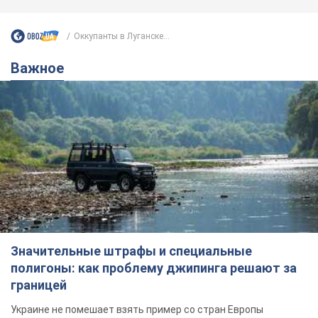
Значительные штрафы и специальные
полигоны: как проблему джипинга решают за
границей
Украине не помешает взять пример со стран Европы
8.08.2026 05:10
2,2 т.
В Прикарпатье после аномальной
жары прошел сильный ливень:
дороги превратились в реки. Видео
Непогода обрушилась на Ивано-Франковскую
область и курортный Буковель