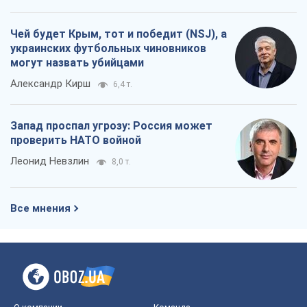
проверить НАТО войной
Леонид Невзлин
8,0 т.
Все мнения
О компании
Команда
Правовая информация
Политика
конфиденциальности
Реклама на сайте
Документы
Редакционная политика
Журналисты OBOZ.UA на месте
событий