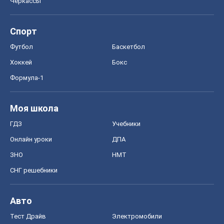
Моя школа
ГДЗ
Учебники
Онлайн уроки
ДПА
ЗНО
НМТ
СНГ решебники
Авто
Тест Драйв
Электромобили
Акции
Сервис
Food Oboz
Рецепты
Напитки
Диеты