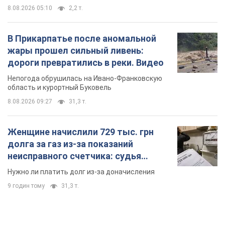
8.08.2026 09:27
31,3 т.
Женщине начислили 729 тыс. грн
долга за газ из-за показаний
неисправного счетчика: судья
вынес неожиданное решение
Нужно ли платить долг из-за доначисления
9 годин тому
31,3 т.