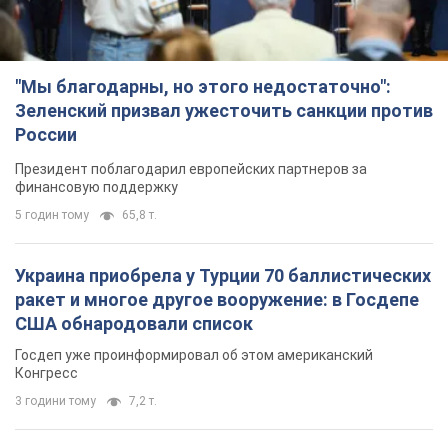
5 годин тому
65,8 т.
Украина приобрела у Турции 70 баллистических
ракет и многое другое вооружение: в Госдепе
США обнародовали список
Госдеп уже проинформировал об этом американский
Конгресс
3 години тому
7,2 т.
"Нас услышали лишь одним ухом": в городах
Украины уже 24-й день подряд проходят
митинги в поддержку Федорова. Фото и видео
Антиправительственные выступления с требованием
вернуть Федорова продолжаются до сих пор
2 години тому
2,6 т.