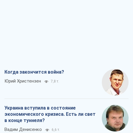
Когда закончится война?
Юрий Христензен
7,8 т.
Украина вступила в состояние
экономического кризиса. Есть ли свет
в конце туннеля?
Вадим Денисенко
6,6 т.
Чей будет Крым, тот и победит (NSJ), а
украинских футбольных чиновников
могут назвать убийцами
Александр Кирш
6,4 т.
Запад проспал угрозу: Россия может