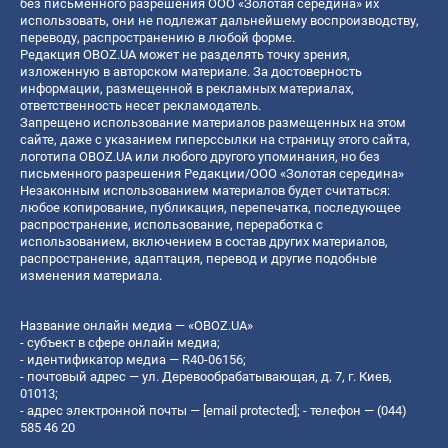
без письменного разрешения ООО «Золотая середина» их
использовать, они не подлежат дальнейшему воспроизводству,
переводу, распространению в любой форме.
Редакция OBOZ.UA может не разделять точку зрения,
изложенную в авторском материале. За достоверность
информации, размещенной в рекламных материалах,
ответственность несет рекламодатель.
Запрещено использование материалов размещенных на этом
сайте, даже с указанием гиперссылки на страницу этого сайта,
логотипа OBOZ.UA или любого другого упоминания, но без
письменного разрешения Редакции/ООО «Золотая середина»
Незаконным использованием материалов будет считаться:
любое копирование, публикация, перепечатка, последующее
распространение, использование, переработка с
использованием, включением в состав других материалов,
распространение, адаптация, перевод и другие подобные
изменения материала.
Название онлайн медиа — «OBOZ.UA»
- субъект в сфере онлайн медиа;
- идентификатор медиа — R40-06156;
- почтовый адрес — ул. Деревообрабатывающая, д. 7, г. Киев,
01013;
- адрес электронной почты —
[email protected]
; - телефон — (044)
585 46 20