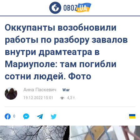
Оккупанты возобновили
работы по разбору завалов
внутри драмтеатра в
Мариуполе: там погибли
сотни людей. Фото
Анна Паскевич
War
19.12.2022 15:01
4,3 т.
0