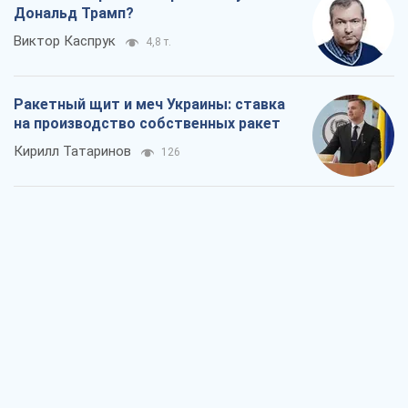
Посмертная "презумпция виновности":
кто разрешил ТЦК судить погибших
защитников
Марина Ставнійчук
1,6 т.
Россия стремится деморализовать
украинский тыл. О чем стоит себе