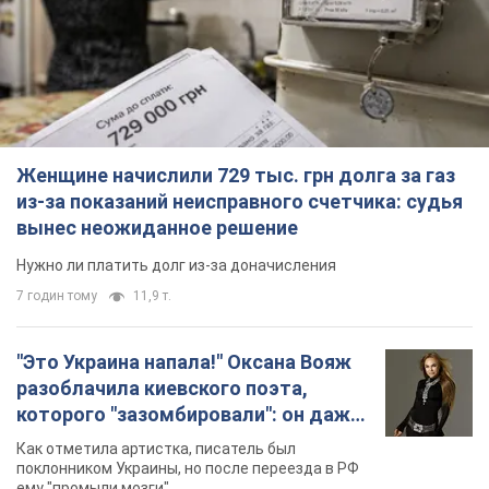
вынес неожиданное решение
Нужно ли платить долг из-за доначисления
7 годин тому
11,9 т.
"Это Украина напала!" Оксана Вояж
разоблачила киевского поэта,
которого "зазомбировали": он даже
русского не знал, а теперь хочет
Как отметила артистка, писатель был
геноцида украинцев
поклонником Украины, но после переезда в РФ
ему "промыли мозги"
6 годин тому
8,4 т.
"Был обессилен": в Украине спасли
раненого грифа, выбравшего для
себя нетипичный маршрут. Фото
Пострадавшую птицу обнаружили на границе
Киевской и Черкасской областей