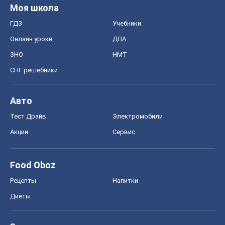
Авто
Тест Драйв
Электромобили
Акции
Сервис
Food Oboz
Рецепты
Напитки
Диеты
Экономика
Рынки и компании
Mакроэкономика
MedOboz
Новости медицины
MAMACLUB
Шоу