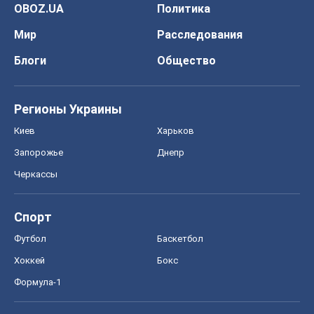
Запорожье
Днепр
Черкассы
Спорт
Футбол
Баскетбол
Хоккей
Бокс
Формула-1
Моя школа
ГДЗ
Учебники
Онлайн уроки
ДПА
ЗНО
НМТ
СНГ решебники