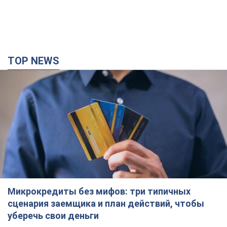
Микрокредиты без мифов: три типичных
сценария заемщика и план действий, чтобы
уберечь свои деньги
Что нужно делать украинцам, чтобы не переплачивать за
"быстрый займ"
годину тому
9,7 т.
Херсон полностью остался без света, во
Львове аварийные отключения: ситуация в
энергосистеме 6 августа
Россияне нанесли удар по важному энергообъекту