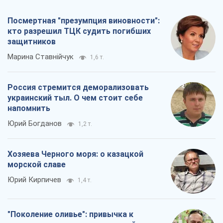
напомнить
Юрий Богданов
1,2 т.
Хозяева Черного моря: о казацкой
морской славе
Юрий Кирпичев
1,4 т.
"Поколение оливье": привычка к
русскому оказалась сильнее войны
Руслан Горовой
4,3 т.
Все мнения