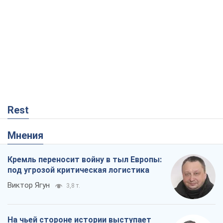
Rest
Мнения
Кремль переносит войну в тыл Европы:
под угрозой критическая логистика
Виктор Ягун
3,8 т.
На чьей стороне истории выступает
Дональд Трамп?
Виктор Каспрук
4,8 т.
Ракетный щит и меч Украины: ставка
на производство собственных ракет
Кирилл Татаринов
126