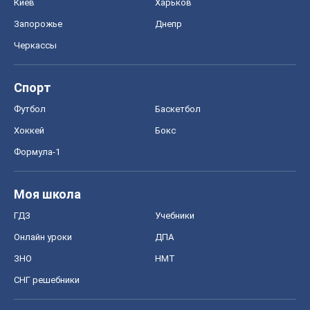
Киев
Харьков
Запорожье
Днепр
Черкассы
Спорт
Футбол
Баскетбол
Хоккей
Бокс
Формула-1
Моя школа
ГДЗ
Учебники
Онлайн уроки
ДПА
ЗНО
НМТ
СНГ решебники