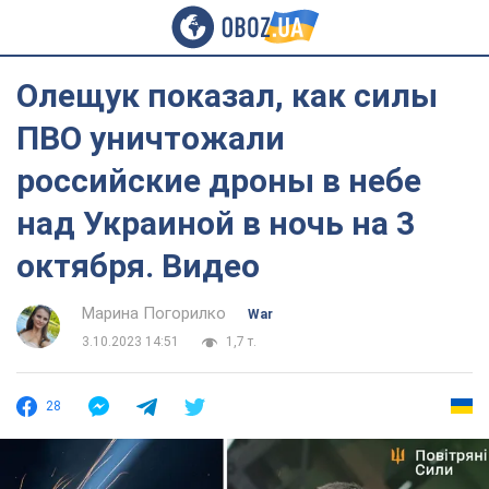
Олещук показал, как силы
ПВО уничтожали
российские дроны в небе
над Украиной в ночь на 3
октября. Видео
Марина Погорилко
War
3.10.2023 14:51
1,7 т.
28