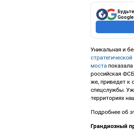
Будьте
Google
Уникальная и б
стратегической
моста
показала 
российская ФСБ
же, приведет к
спецслужбы. Уже
территориях наш
Подробнее об э
Грандиозный п