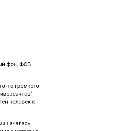
ый фон, ФСБ
ого-то громкого
иверсантов",
тен человек к
ии началась