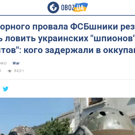
зорного провала ФСБшники ре
 ловить украинских "шпионов"
тов": кого задержали в оккуп
нко
War
0
84,0 т.