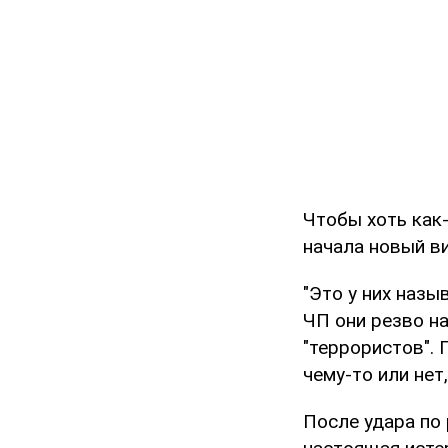
Чтобы хоть как
начала новый ви
"Это у них назы
ЧП они резво н
"террористов". 
чему-то или нет
После удара по