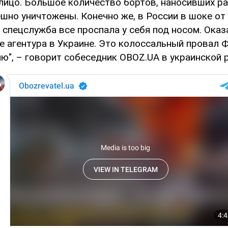
алицо. Большое количество бортов, наносивших р
пешно уничтожены. Конечно же, в России в шоке о
их спецслужба все проспала у себя под носом. Ока
ее агентура в Украине. Это колоссальный провал 
ю", – говорит собеседник OBOZ.UA в украинской 