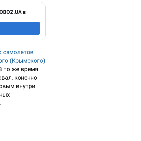
 OBOZ.UA в
ю самолетов
ого (Крымского)
В то же время
вал, конечно
ровым внутри
нных
.