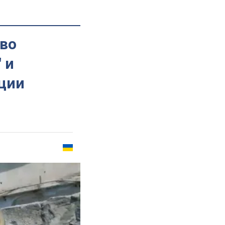
зво
 и
ации