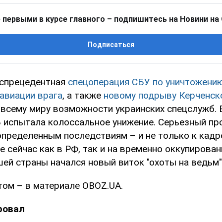
 первыми в курсе главного – подпишитесь на Новини на
Подписаться
еспрецедентная
спецоперация СБУ по уничтожени
 авиации врага
, а также
новому подрыву Керченск
всему миру возможности украинских спецслужб. 
 испытала колоссальное унижение. Серьезный про
 определенным последствиям – и не только к кад
 сейчас как в РФ, так и на временно оккупирова
ей страны начался новый виток "охоты на ведьм"
том – в материале OBOZ.UA.
ровал