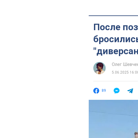
После по
бросились
"диверсан
Олег Шевче
5.06.2025 16:0
89