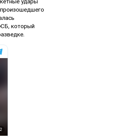
акетные удары
т произошедшего
залась
ФСБ, который
разведке.