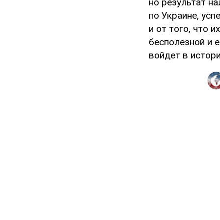
но результат н
по Украине, ус
и от того, что 
бесполезной и 
войдет в истори