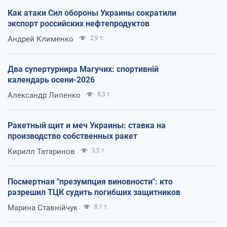
Как атаки Сил обороны Украины сократили
экспорт российских нефтепродуктов
Андрей Клименко
2,9 т.
Два супертурнира Магучих: спортивній
календарь осени-2026
Александр Липенко
8,3 т.
Ракетный щит и меч Украины: ставка на
производство собственных ракет
Кирилл Татаринов
3,5 т.
Посмертная "презумпция виновности": кто
разрешил ТЦК судить погибших защитников
Марина Ставнійчук
8,1 т.