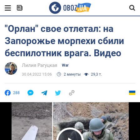
"Орлан" свое отлетал: на
Запорожье морпехи сбили
беспилотник врага. Видео
Лилия Рагуцкая
War
30.04.2022 15:06
2 минуты
29,3 т.
288