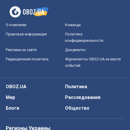
OBOZ.UA
Политика
Мир
Расследования
Блоги
Общество
Регионы Украины
Киев
Харьков
Запорожье
Днепр
Черкассы
Спорт
Футбол
Баскетбол
Хоккей
Бокс
Формула-1