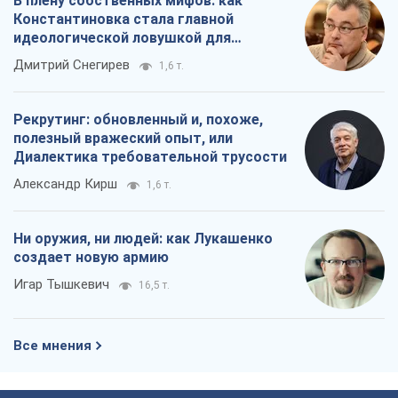
Ни оружия, ни людей: как Лукашенко
создает новую армию
Игар Тышкевич
16,5 т.
Все мнения
О компании
Команда
Правовая информация
Политика
конфиденциальности
Реклама на сайте
Документы
Редакционная политика
Журналисты OBOZ.UA на месте
событий