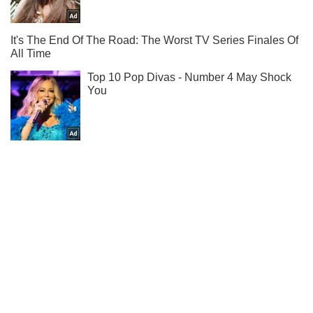
Ты еще не подписан на наш Telegram? Быстро жми!
Подписаться
Подписаться
Остался жив потому...
Важное