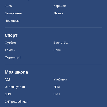
Моя школа
ГДЗ
Учебники
Онлайн уроки
ДПА
ЗНО
НМТ
СНГ решебники
Авто
Тест Драйв
Электромобили
Акции
Сервис
Food Oboz
Рецепты
Напитки
Диеты