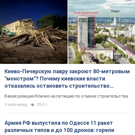
"монстром"? Почему киевские власти
отказались остановить строительство
небоскреба "московского верующего"
Какая реакция Кличко на петицию по отмене строительства
3 часа назад
25,3 т.
Армия РФ выпустила по Одессе 11 ракет
различных типов и до 100 дронов: горели
исторические здания, есть пострадавшие.
Фото и видео
Для террора враг применил ракеты и дроны
14 минут назад
53,8 т.
МИД Болгарии вызвал украинского посла из-за
инцидента с дроном: что произошло
Беседа состоится 10 августа
3 часа назад
4,2 т.