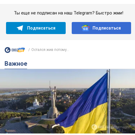
Какой была оригинальная версия гимна
Украины и почему ее боялась Российская
империя: об этом не рассказывают в школе
Государственным символом являются только первый куплет
и припев песни
5 часов назад
24,3 т.
Александру Пономареву – 53: что
известно о трех детях секс-
символа 90-х и как они выглядят