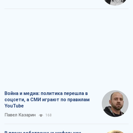
Война и медиа: политика перешла в
соцсети, а СМИ играют по правилам
YouTube
Павел Казарин
168
В плену собственных мифов: как
Константиновка стала главной
идеологической ловушкой для
российских оккупантов
Дмитрий Снегирев
1,6 т.
Рекрутинг: обновленный и, похоже,
полезный вражеский опыт, или
Диалектика требовательной трусости
Александр Кирш
1,6 т.