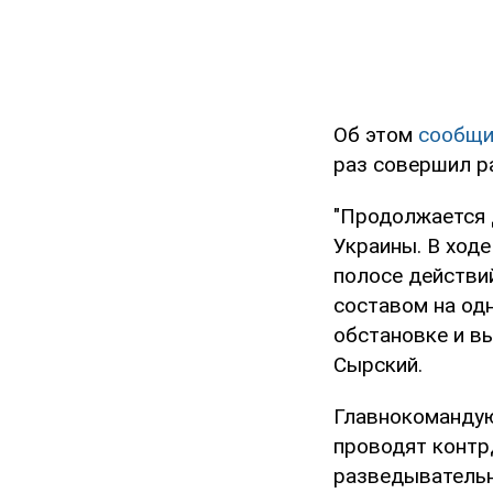
Об этом
сообщ
раз совершил р
"Продолжается 
Украины. В ходе
полосе действи
составом на од
обстановке и в
Сырский.
Главнокомандую
проводят контр
разведывательн