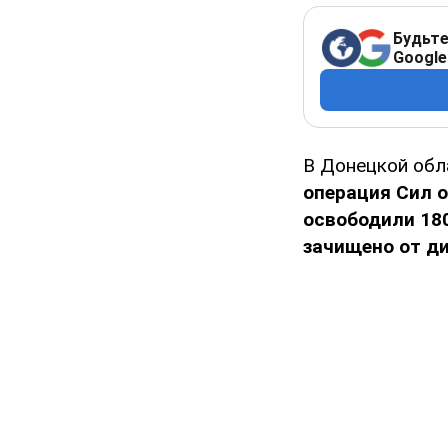
Будьте
Google
В Донецкой об
операция Сил 
освободили 180
зачищено от д