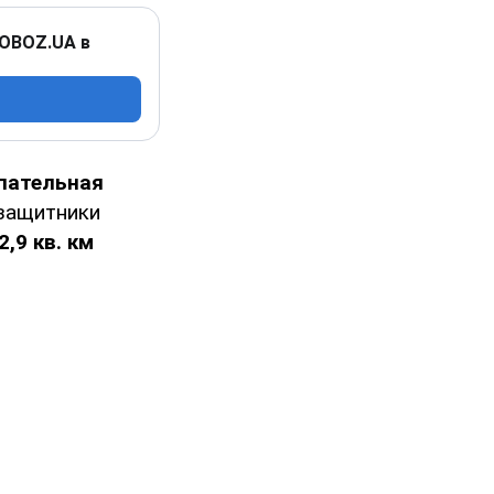
 OBOZ.UA в
пательная
 защитники
,9 кв. км