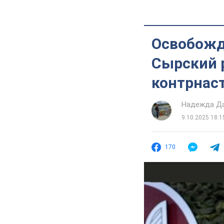
Освобожде
Сырский 
контрнас
Надежда Д
9.10.2025 18:1
170