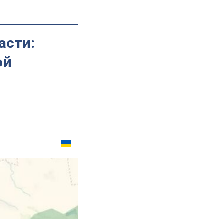
асти:
ой