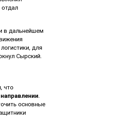
 отдал
и в дальнейшем
движения
логистики, для
ркнул Сырский.
, что
 направлении
.
точить основные
защитники