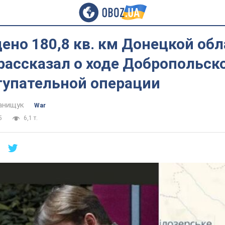
но 180,8 кв. км Донецкой обл
рассказал о ходе Добропольск
тупательной операции
анищук
War
5
6,1 т.