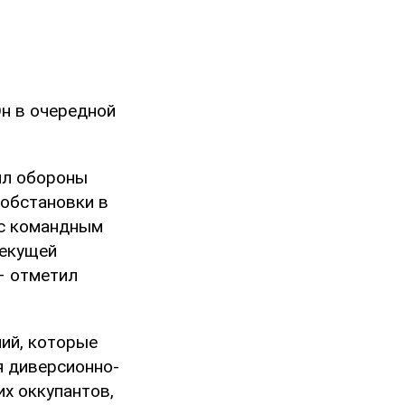
н в очередной
ил обороны
 обстановки в
 с командным
текущей
– отметил
ий, которые
я диверсионно-
х оккупантов,