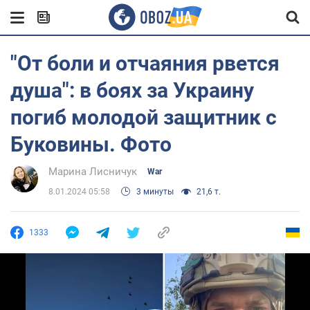
"От боли и отчаяния рвется
душа": в боях за Украину
погиб молодой защитник c
Буковины. Фото
Марина Лисничук
War
8.01.2024 05:58
3 минуты
21,6 т.
1333