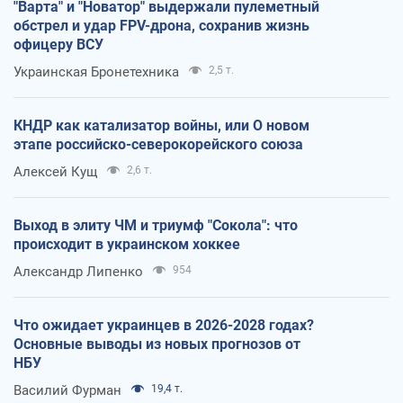
"Варта" и "Новатор" выдержали пулеметный
обстрел и удар FPV-дрона, сохранив жизнь
офицеру ВСУ
Украинская Бронетехника
2,5 т.
КНДР как катализатор войны, или О новом
этапе российско-северокорейского союза
Алексей Кущ
2,6 т.
Выход в элиту ЧМ и триумф "Сокола": что
происходит в украинском хоккее
Александр Липенко
954
Что ожидает украинцев в 2026-2028 годах?
Основные выводы из новых прогнозов от
НБУ
Василий Фурман
19,4 т.