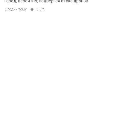
Город, вероятно, подвергся атаке дронов
8 годин тому
8,5 т.