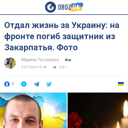
Отдал жизнь за Украину: на
фронте погиб защитник из
Закарпатья. Фото
Марина Погорилко
War
5.07.2024 15:45
3,8 т.
0