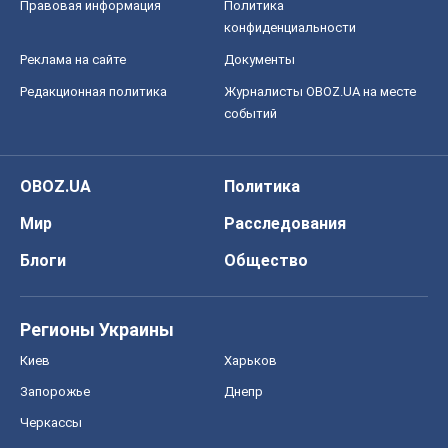
Регионы Украины
Киев
Харьков
Запорожье
Днепр
Черкассы
Спорт
Футбол
Баскетбол
Хоккей
Бокс
Формула-1
Моя школа
ГДЗ
Учебники
Онлайн уроки
ДПА
ЗНО
НМТ
СНГ решебники