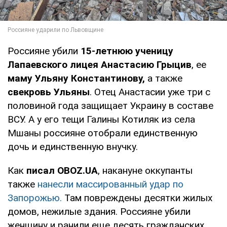
Россияне убили
15-летнюю ученицу
Лапаевского лицея Анастасию Грыцив
, ее
маму Ульяну Константинову,
а также
свекровь Ульяны
. Отец Анастасии уже три с
половиной года защищает Украину в составе
ВСУ. А у его тещи Галины Котиляк из села
Мшаны россияне отобрали единственную
дочь и единственную внучку.
Как
писал OBOZ.UA
, накануне оккупанты
также
нанесли массированный удар по
Запорожью.
Там повреждены десятки жилых
домов, нежилые здания. Россияне убили
женщину и ранили еще десять гражданских.