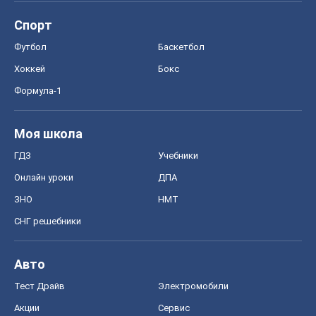
Авто
Тест Драйв
Электромобили
Акции
Сервис
Food Oboz
Рецепты
Напитки
Диеты
Экономика
Рынки и компании
Mакроэкономика
MedOboz
Новости медицины
MAMACLUB