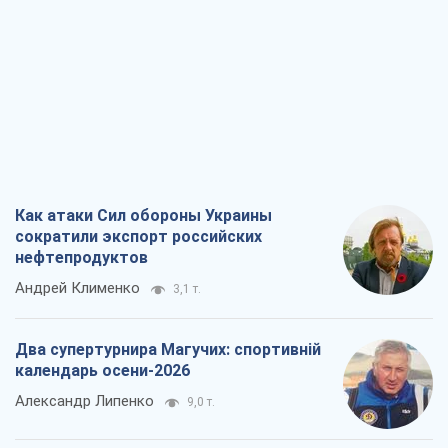
Два супертурнира Магучих: спортивній
календарь осени-2026
Александр Липенко
9,0 т.
Ракетный щит и меч Украины: ставка
на производство собственных ракет
Кирилл Татаринов
3,7 т.
Посмертная "презумпция виновности":
кто разрешил ТЦК судить погибших
защитников
Марина Ставнійчук
8,5 т.
Все мнения