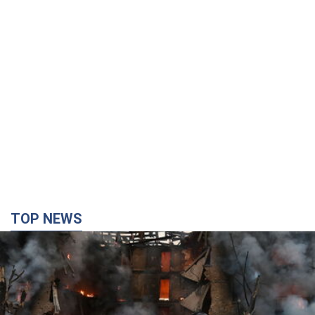
Кремль "сжигает" последние запасы
баллистики в Украине: что будет далее?
Интервью с Шарпом
В июле страна-агрессор установила "рекорд" по количеству
запущенных по Украине баллистических ракет
2 часа назад
24,1 т.
В Екатеринбурге атакован склад Wildberries: