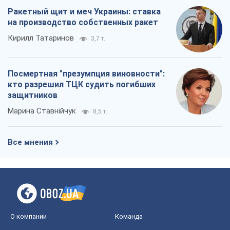
О компании
Команда
Правовая информация
Политика
конфиденциальности
Реклама на сайте
Документы
Редакционная политика
Журналисты OBOZ.UA на месте
событий
OBOZ.UA
Политика
Мир
Расследования
Блоги
Общество