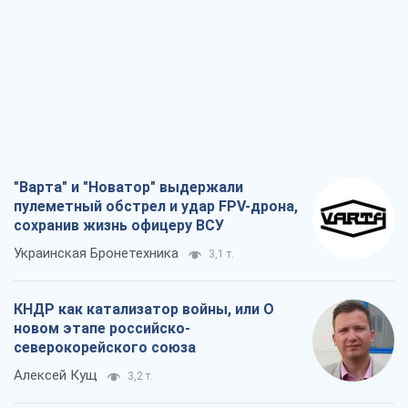
"Варта" и "Новатор" выдержали
пулеметный обстрел и удар FPV-дрона,
сохранив жизнь офицеру ВСУ
Украинская Бронетехника
3,1 т.
КНДР как катализатор войны, или О
новом этапе российско-
северокорейского союза
Алексей Кущ
3,2 т.
Выход в элиту ЧМ и триумф "Сокола":
что происходит в украинском хоккее
Александр Липенко
1,2 т.
Что ожидает украинцев в 2026-2028
годах? Основные выводы из новых
прогнозов от НБУ