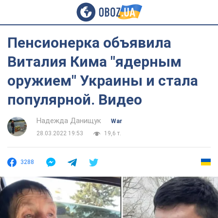
Пенсионерка объявила
Виталия Кима "ядерным
оружием" Украины и стала
популярной. Видео
Надежда Данищук
War
28.03.2022 19:53
19,6 т.
3288