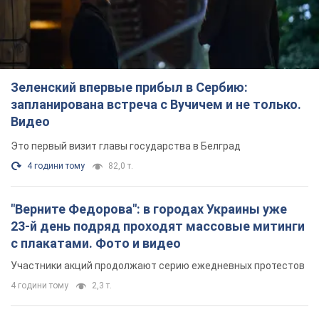
Это первый визит главы государства в Белград
4 години тому
82,0 т.
"Верните Федорова": в городах Украины уже
23-й день подряд проходят массовые митинги
с плакатами. Фото и видео
Участники акций продолжают серию ежедневных протестов
4 години тому
2,3 т.
Сенат США одобрил законопроект Грэма о
санкциях против России: что дальше
Документ предусматривает новые экономические
ограничения
4 години тому
4,8 т.