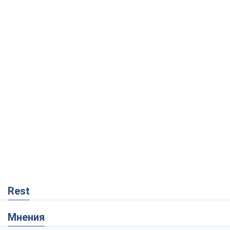
Rest
Мнения
Россия теряет ресурсы вне плана: кто
на самом деле диктует темп войны
Сергей Мисюра
8,8 т.
"Мы уже переживали и худшее":
Украине не стоит поддаваться
отчаянию из-за ракетного террора