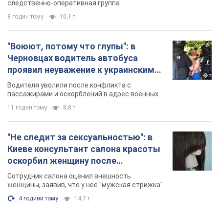
11 годин тому
8,8 т.
"Не следит за сексуальностью": в
Киеве консультант салона красоты
оскорбил женщину после
химиотерапии, разгорелся скандал.
Сотрудник салона оценил внешность
Фото
женщины, заявив, что у нее "мужская стрижка"
4 години тому
14,7 т.