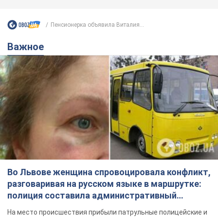
Во Львове женщина спровоцировала конфликт,
разговаривая на русском языке в маршрутке:
полиция составила административный
протокол. Видео
На место происшествия прибыли патрульные полицейские и
следственно-оперативная группа
8 годин тому
10,1 т.
"Воюют, потому что глупы": в
Черновцах водитель автобуса
проявил неуважение к украинским
военным и поплатился за это.
Водителя уволили после конфликта с
Видео
пассажирами и оскорблений в адрес военных