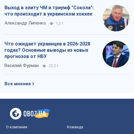
Василий Фурман
22,2 т.
Все мнения
О компании
Команда
Правовая информация
Политика
конфиденциальности
Реклама на сайте
Документы
Редакционная политика
Журналисты OBOZ.UA на месте
событий
OBOZ.UA
Политика