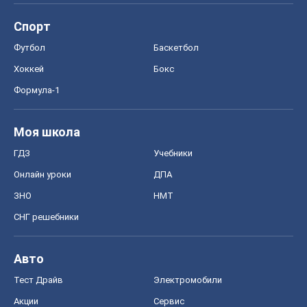
ГДЗ
Учебники
Онлайн уроки
ДПА
ЗНО
НМТ
СНГ решебники
Авто
Тест Драйв
Электромобили
Акции
Сервис
Food Oboz
Рецепты
Напитки
Диеты
Экономика