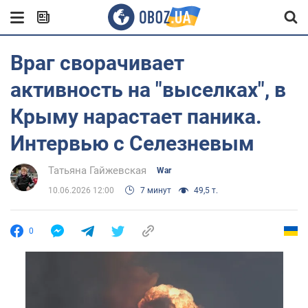
Враг сворачивает
активность на "выселках", в
Крыму нарастает паника.
Интервью с Селезневым
Татьяна Гайжевская
War
10.06.2026 12:00
7 минут
49,5 т.
0