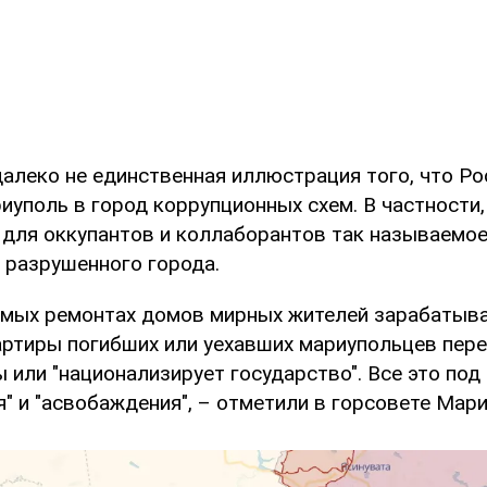
далеко не единственная иллюстрация того, что Ро
иуполь в город коррупционных схем. В частности
 для оккупантов и коллаборантов так называемо
 разрушенного города.
емых ремонтах домов мирных жителей зарабатыв
артиры погибших или уехавших мариупольцев пер
или "национализирует государство". Все это под
" и "асвобаждения", – отметили в горсовете Мари