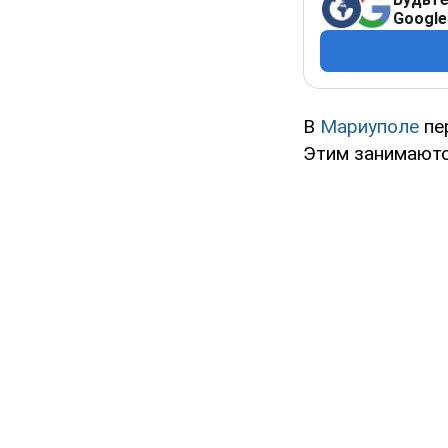
Google
В
Мариуполе
пе
Этим занимаютс