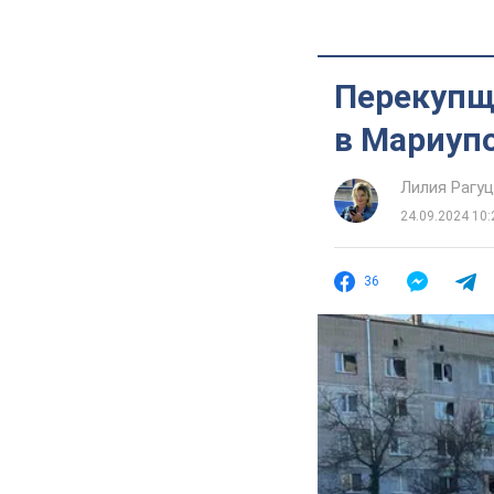
Перекупщ
в Мариупо
Лилия Рагу
24.09.2024 10:
36