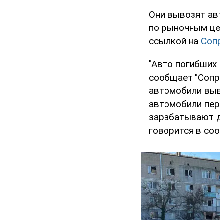
Они вывозят авт
по рыночным це
ссылкой на
Соп
"Авто погибших
сообщает "Сопр
автомобили выв
автомобили пер
зарабатывают де
говорится в со