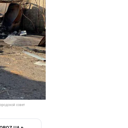
 OBOZ.UA в