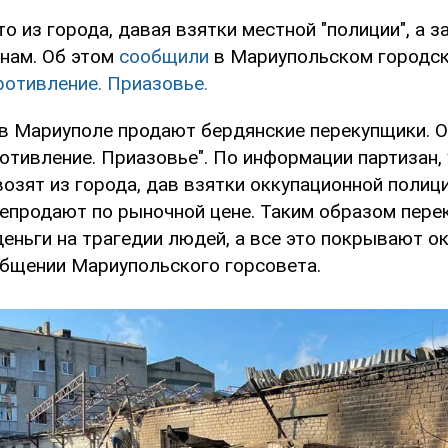
о из города, давая взятки местной "полиции", а з
нам. Об этом
сообщили
в Мариупольском городск
ротивление. Приазовье.
 в Мариуполе продают бердянские перекупщики. О
отивление. Приазовье". По информации партизан,
озят из города, дав взятки оккупационной полици
епродают по рыночной цене. Таким образом пере
ньги на трагедии людей, а все это покрывают ок
общении Мариупольского горсовета.