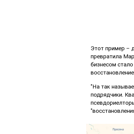
Этот пример – 
превратила Мар
бизнесом стало
восстановление
"На так называ
подрядчики. Кв
псевдориелторы 
"восстановления