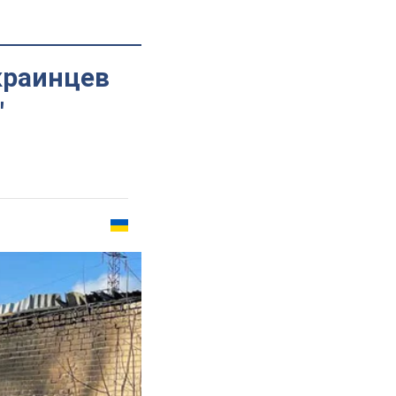
краинцев
"