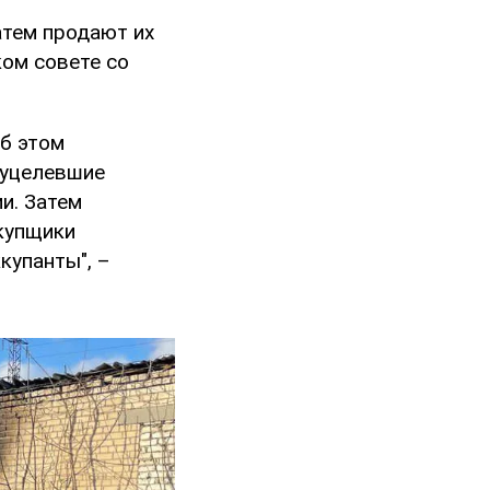
атем продают их
ом совете со
б этом
 уцелевшие
и. Затем
купщики
купанты", –