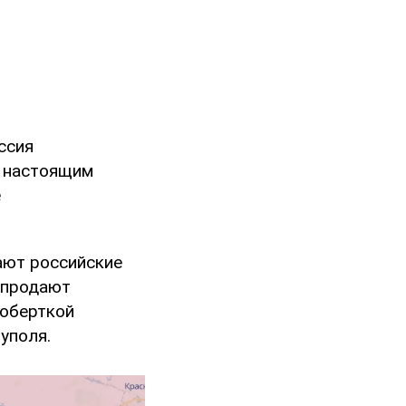
ссия
, настоящим
е
ают российские
епродают
 оберткой
уполя.