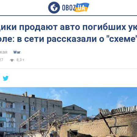
ики продают авто погибших у
ле: в сети рассказали о "схеме
цкая
War
27
8,3 т.