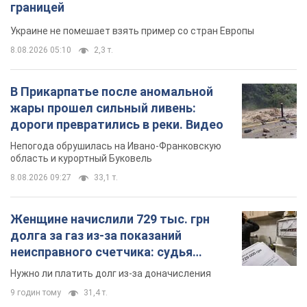
границей
Украине не помешает взять пример со стран Европы
8.08.2026 05:10
2,3 т.
В Прикарпатье после аномальной
жары прошел сильный ливень:
дороги превратились в реки. Видео
Непогода обрушилась на Ивано-Франковскую
область и курортный Буковель
8.08.2026 09:27
33,1 т.
Женщине начислили 729 тыс. грн
долга за газ из-за показаний
неисправного счетчика: судья
вынес неожиданное решение
Нужно ли платить долг из-за доначисления
9 годин тому
31,4 т.