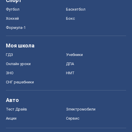
Спорт
Футбол
Баскетбол
Хоккей
Бокс
Формула-1
Моя школа
ГДЗ
Учебники
Онлайн уроки
ДПА
ЗНО
НМТ
СНГ решебники
Авто
Тест Драйв
Электромобили
Акции
Сервис