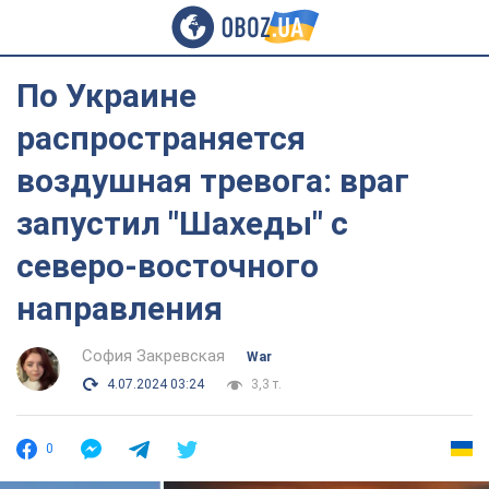
По Украине
распространяется
воздушная тревога: враг
запустил "Шахеды" с
северо-восточного
направления
София Закревская
War
4.07.2024 03:24
3,3 т.
0