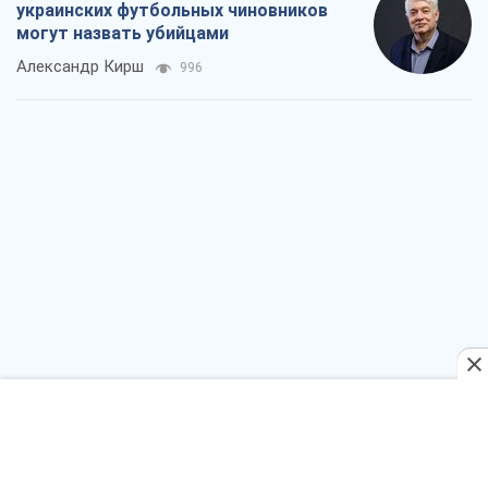
украинских футбольных чиновников
могут назвать убийцами
Александр Кирш
996
Запад проспал угрозу: Россия может
проверить НАТО войной
Леонид Невзлин
5,0 т.