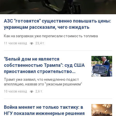
АЗС "готовятся" существенно повышать цены:
украинцам рассказали, чего ожидать
Как на заправках уже переписали стоимость топлива
11 часов назад
23,4 т.
"Белый дом не является
собственностью Трампа": суд США
приостановил строительство
бального зала стоимостью 400 млн
Трамп уже заявил, что немедленно подаст
долларов
апелляцию, назвав это "ужасным решением"
10 часов назад
2,6 т.
Война меняет не только тактику: в
НГУ показали инженерные решения