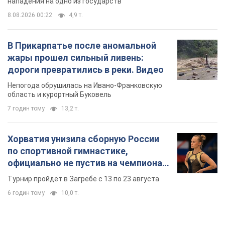
Хорватия унизила сборную России
по спортивной гимнастике,
официально не пустив на чемпионат
Европы основных спортсменов
Турнир пройдет в Загребе с 13 по 23 августа
6 годин тому
10,0 т.