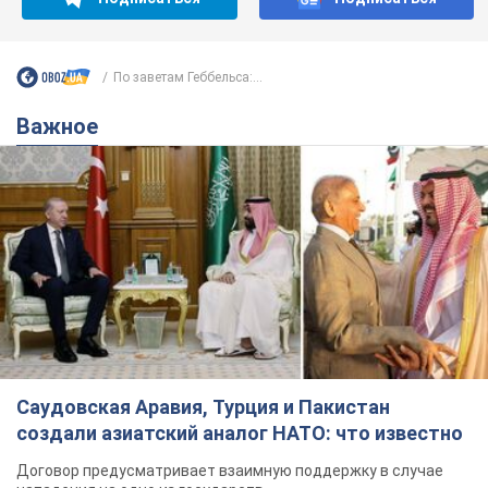
Саудовская Аравия, Турция и Пакистан
создали азиатский аналог НАТО: что известно
Договор предусматривает взаимную поддержку в случае
нападения на одно из государств
8.08.2026 00:22
4,9 т.
В Прикарпатье после аномальной
жары прошел сильный ливень:
дороги превратились в реки. Видео
Непогода обрушилась на Ивано-Франковскую
область и курортный Буковель
7 годин тому
13,2 т.