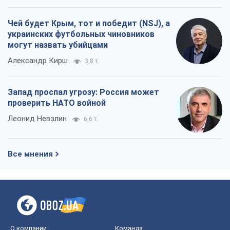
Все мнения
О компании
Команда
Правовая информация
Политика
конфиденциальности
Реклама на сайте
Документы
Редакционная политика
Журналисты OBOZ.UA на месте
событий
OBOZ.UA
Политика
Мир
Расследования