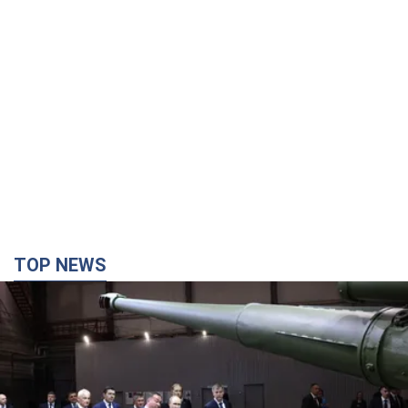
TOP NEWS
Кремль получил "окно возможностей", а Трамп
остался почти без ракет: как быть Украине?
Интервью с Мельником
Мнение о том, что у России закончатся баллистические
ракеты, крайне опасно, подчеркнул эксперт
4 години тому
24,6 т.