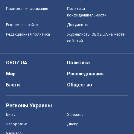
Блоги
Общество
Регионы Украины
Киев
Харьков
Запорожье
Днепр
Черкассы
Спорт
Футбол
Баскетбол
Хоккей
Бокс
Формула-1
Моя школа
ГДЗ
Учебники