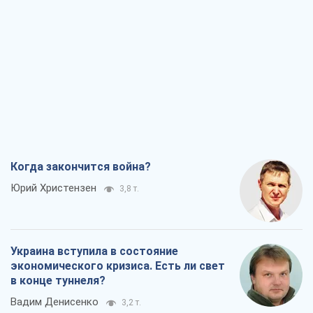
Юрий Христензен
3,8 т.
Украина вступила в состояние
экономического кризиса. Есть ли свет
в конце туннеля?
Вадим Денисенко
3,2 т.
Чей будет Крым, тот и победит (NSJ), а
украинских футбольных чиновников
могут назвать убийцами
Александр Кирш
3,8 т.
Запад проспал угрозу: Россия может
проверить НАТО войной
Леонид Невзлин
6,6 т.