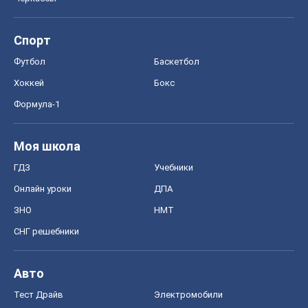
Онлайн уроки
ДПА
ЗНО
НМТ
СНГ решебники
Авто
Тест Драйв
Электромобили
Акции
Сервис
Food Oboz
Рецепты
Напитки
Диеты
Экономика
Рынки и компании
Mакроэкономика