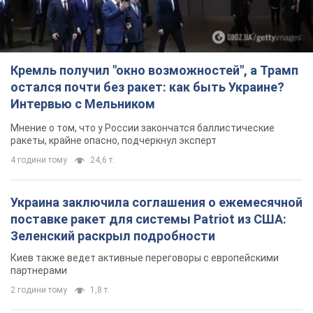
Украина заключила соглашения о ежемесячной
поставке ракет для системы Patriot из США:
Зеленский раскрыл подробности
Киев также ведет активные переговоры с европейскими
партнерами
2 години тому
1,8 т.
Заботилась об учениках и поддерживала
учителей: в результате удара РФ по Киевской
области погибли директор киевского лицея, её
муж и внук
Вечная память жертвам российского террора
2 години тому
13,3 т.