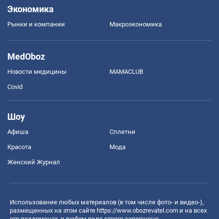
Экономика
Рынки и компании
Mакроэкономика
MedOboz
Новости медицины
MAMACLUB
Covid
Шоу
Афиша
Сплетни
Красота
Мода
Женский Журнал
Использование любых материалов (в том числе фото- и видео-),
размещенных на этом сайте
https://www.obozrevatel.com
и на всех
его поддоменах, в любом виде строго запрещено.