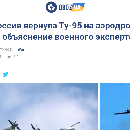
ссия вернула Ту-95 на аэродр
: объяснение военного эксперт
тиков
War
5
8,8 т.