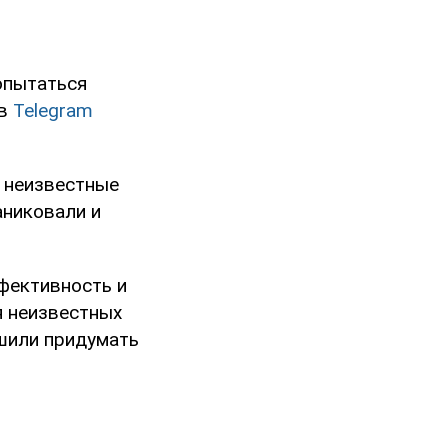
опытаться
 в
Telegram
а неизвестные
аниковали и
фективность и
я неизвестных
шили придумать