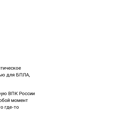
итическое
ью для БПЛА,
рую ВПК России
любой момент
о где-то