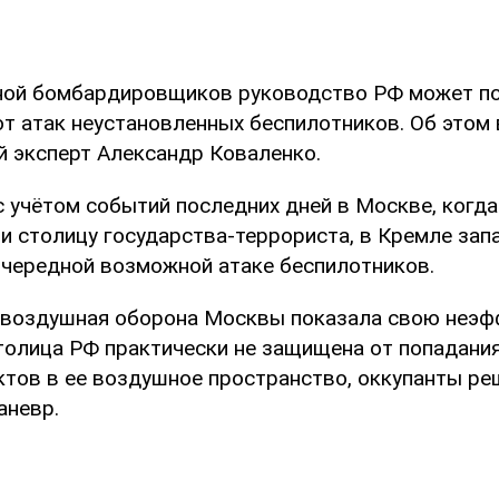
еной бомбардировщиков руководство РФ может п
от атак неустановленных беспилотников. Об этом
й эксперт Александр Коваленко.
с учётом событий последних дней в Москве, когд
и столицу государства-террориста, в Кремле зап
очередной возможной атаке беспилотников.
овоздушная оборона Москвы показала свою неэф
столица РФ практически не защищена от попадани
тов в ее воздушное пространство, оккупанты ре
аневр.