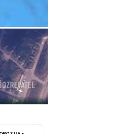
 OBOZ.UA в