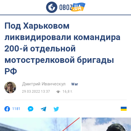
Под Харьковом
ликвидировали командира
200-й отдельной
мотострелковой бригады
РФ
Дмитрий Иванческул
War
29.03.2022 13:37
16,8 т.
1181