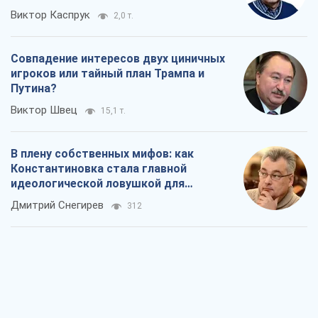
В плену собственных мифов: как
Константиновка стала главной
идеологической ловушкой для
российских оккупантов
Дмитрий Снегирев
312
Рекрутинг: обновленный и, похоже,
полезный вражеский опыт, или
Диалектика требовательной трусости