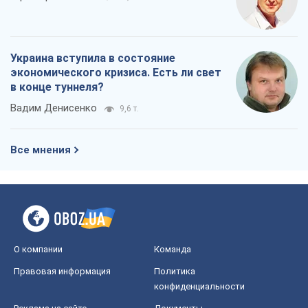
Все мнения
О компании
Команда
Правовая информация
Политика
конфиденциальности
Реклама на сайте
Документы
Редакционная политика
Журналисты OBOZ.UA на месте
событий
OBOZ.UA
Политика
Мир
Расследования