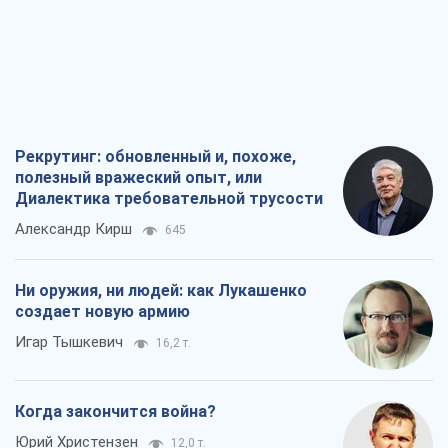
Александр Кирш
645
Ни оружия, ни людей: как Лукашенко
создает новую армию
Игар Тышкевич
16,2 т.
Когда закончится война?
Юрий Христензен
12,0 т.
Украина вступила в состояние
экономического кризиса. Есть ли свет
в конце туннеля?
Вадим Денисенко
9,6 т.