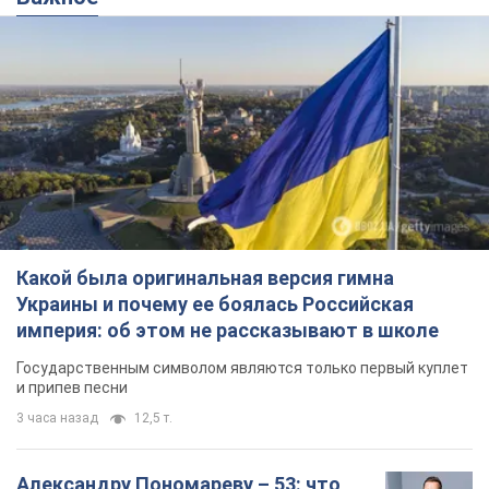
Какой была оригинальная версия гимна
Украины и почему ее боялась Российская
империя: об этом не рассказывают в школе
Государственным символом являются только первый куплет
и припев песни
3 часа назад
12,5 т.
Александру Пономареву – 53: что
известно о трех детях секс-
символа 90-х и как они выглядят
Несмотря на развитие карьеры, артист не
забывал о личном счастье
8 часов назад
8,2 т.
В ПриватБанке рассказали,