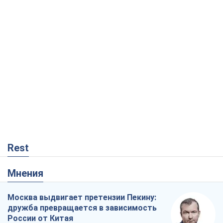
Rest
Мнения
Москва выдвигает претензии Пекину:
дружба превращается в зависимость
России от Китая
Виктор Каспрук
2,0 т.
Совпадение интересов двух циничных
игроков или тайный план Трампа и
Путина?
Виктор Швец
15,1 т.