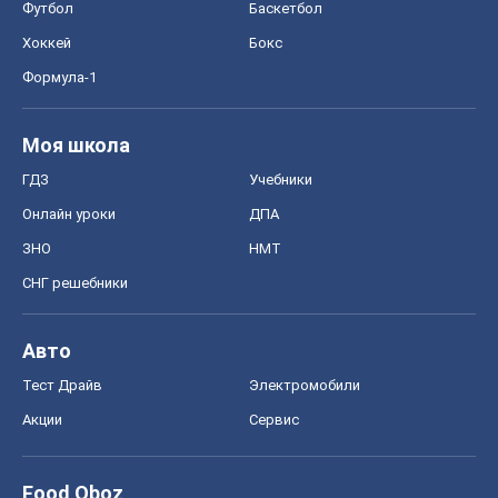
ЗНО
НМТ
СНГ решебники
Авто
Тест Драйв
Электромобили
Акции
Сервис
Food Oboz
Рецепты
Напитки
Диеты
Экономика
Рынки и компании
Mакроэкономика