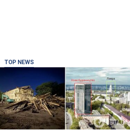
TOP NEWS
Киево-Печерскую лавру закроют 80-метровым
"монстром"? Почему киевские власти
отказались остановить строительство
небоскреба "московского верующего"
Какая реакция Кличко на петицию по отмене строительства
26 минут назад
906
Российская армия совершила массированную