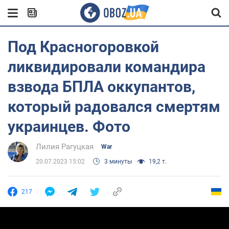
Под Красногоровкой
ликвидировали командира
взвода БПЛА оккупантов,
который радовался смертям
украинцев. Фото
Лилия Рагуцкая
War
20.07.2023 15:02
3 минуты
19,2 т.
217