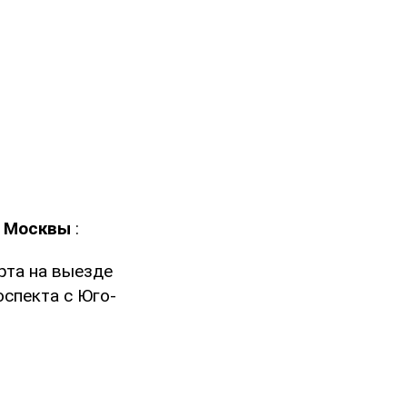
у Москвы
:
рта на выезде
спекта с Юго-