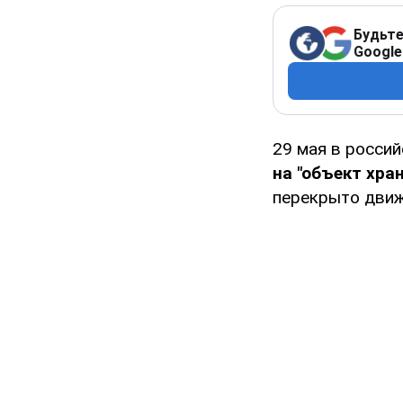
Будьте
Google
29 мая в росси
на "объект хра
перекрыто движ