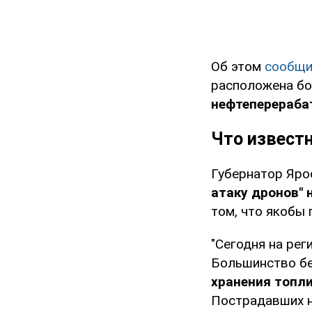
Об этом
сообщ
расположена бо
нефтеперераба
Что извест
Губернатор Яро
атаку дронов"
том, что якобы 
"Сегодня на ре
Большинство бе
хранения топли
Пострадавших не