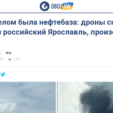
елом была нефтебаза: дроны с
и российский Ярославль, прои
ц
War
13
1,5 т.