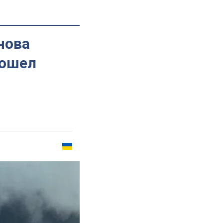
нова
зошел