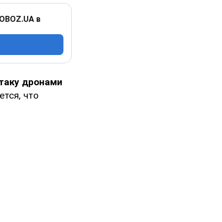
 OBOZ.UA в
атаку дронами
ется, что