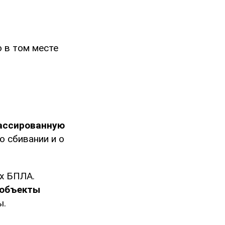
 в том месте
ассированную
о сбивании и о
их БПЛА.
 объекты
ы.