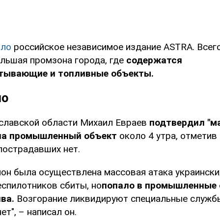
ило
российское независимое издание ASTRA. Всего
льшая промзона города, где
содержатся
тывающие и топливные объекты.
но
славской области Михаил Евраев
подтвердил "м
 на промышленный объект
около 4 утра, отметив 
пострадавших нет.
гион была осуществлена массовая атака украинск
спилотников сбиты, но
попало в промышленные
ва.
Возгорание ликвидируют специальные служб
т", – написал он.