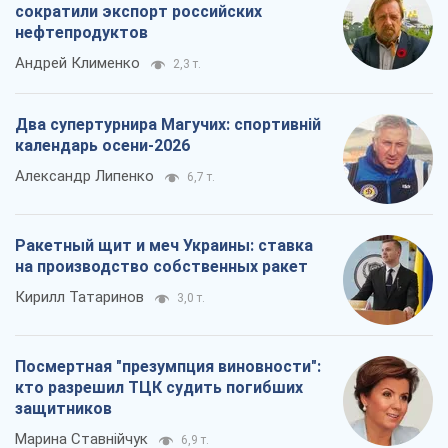
сократили экспорт российских
нефтепродуктов
Андрей Клименко
2,3 т.
Два супертурнира Магучих: спортивній
календарь осени-2026
Александр Липенко
6,7 т.
Ракетный щит и меч Украины: ставка
на производство собственных ракет
Кирилл Татаринов
3,0 т.
Посмертная "презумпция виновности":
кто разрешил ТЦК судить погибших
защитников
Марина Ставнійчук
6,9 т.