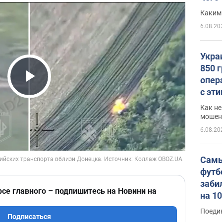
Каким
6.08.20
Укра
850 
опер
Play Video
с эт
Как не
мошен
6.08.20
Самы
футб
заби
рсе главного – подпишитесь на Новини на
на 1
Виде
Поеди
Подписаться