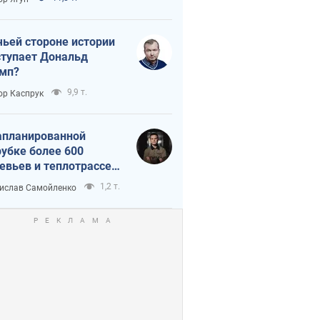
истика
чьей стороне истории
тупает Дональд
мп?
9,9 т.
ор Каспрук
апланированной
убке более 600
евьев и теплотрассе:
 происходит на
1,2 т.
ислав Самойленко
емках в Киеве