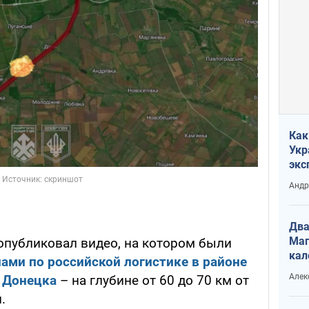
Как
Укр
экс
неф
Андр
Два
Маг
 опубликовал видео, на котором были
кал
ами по российской логистике в районе
Алек
 Донецка
– на глубине от 60 до 70 км от
.