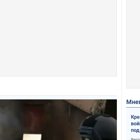
Мн
Кре
вой
под
кри
Викт