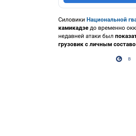
Силовики
Национальной гв
камикадзе
до временно ок
недавней атаки был
показа
грузовик с личным составо
В