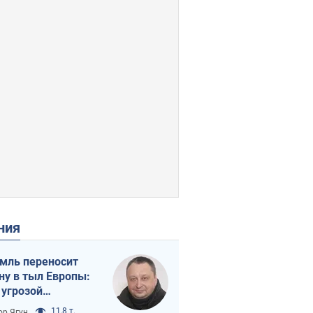
ения
мль переносит
ну в тыл Европы:
 угрозой
тическая
11,8 т.
ор Ягун