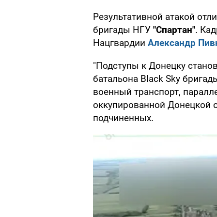
Результативной атакой отл
бригады НГУ
"Спартан"
. Ка
Нацгвардии
Александр Пив
"Подступы к Донецку станов
батальона Black Sky брига
военный транспорт, паралл
оккупированной Донецкой об
подчиненных.