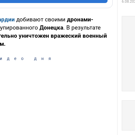
6.08.20
ардии
добивают своими
дронами-
купированного
Донецка
. В результате
тельно уничтожен вражеский военный
м.
идео дня