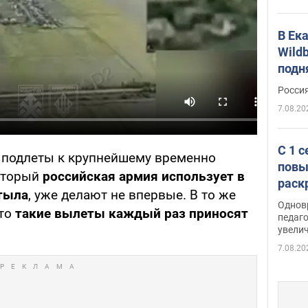
В Ек
Wildb
подн
Росси
7.08.20
С 1 
о подлеты к крупнейшему временно
повы
который
российская армия использует в
раск
 тыла
, уже делают не впервые. В то же
Однов
что
такие вылеты каждый раз приносят
педаг
увелич
7.08.20