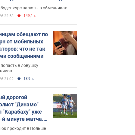
 будет курс валюты в обменниках
149,4 т.
26 22:58
инцам обещают по
грн от мобильных
аторов: что не так
ими сообщениями
 попасть в ловушку
ников
13,9 т.
26 21:02
й дорогой
олист "Динамо"
л "Карабаху" уже
0-й минуте матча.
о
нок проходит в Польше