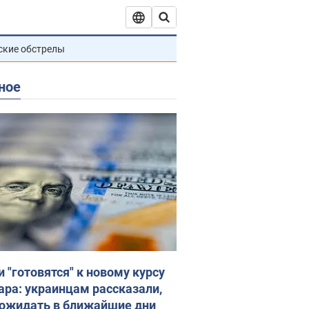
ские обстрелы
ное
и "готовятся" к новому курсу
ара: украинцам рассказали,
 ожидать в ближайшие дни