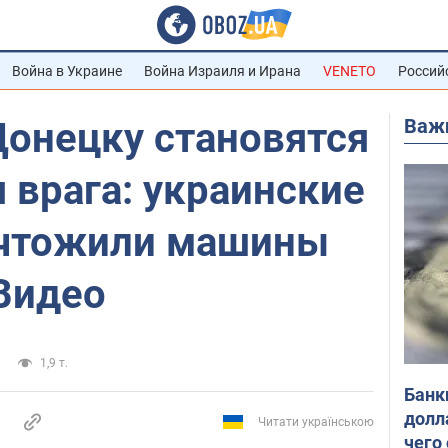
Война в Украине
Война Израиля и Ирана
VENETO
Россий
Важ
Донецку становятся
 врага: украинские
ичтожили машины
Видео
1,9 т.
Банк
долл
Читати українською
чего