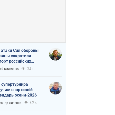
 атаки Сил обороны
аины сократили
порт российских
тепродуктов
3,2 т.
ей Клименко
 супертурнира
учих: спортивній
ендарь осени-2026
9,3 т.
сандр Липенко