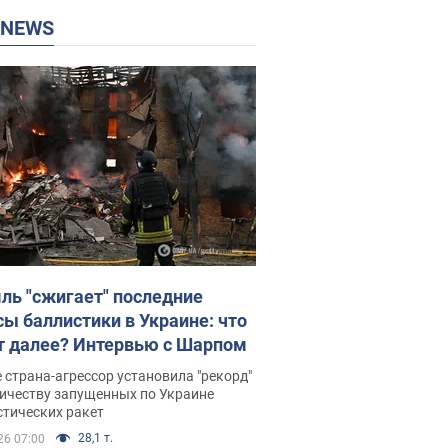
P NEWS
ль "сжигает" последние
сы баллистики в Украине: что
т далее? Интервью с Шарпом
 страна-агрессор установила "рекорд"
личеству запущенных по Украине
стических ракет
28,1 т.
26 07:00