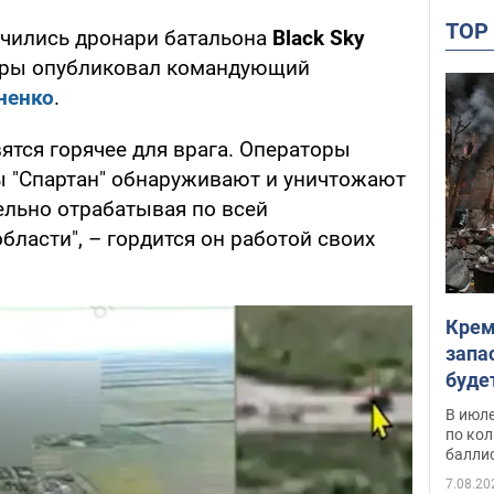
TO
ичились дронари батальона
Black Sky
дры опубликовал командующий
ненко
.
ятся горячее для врага. Операторы
ды "Спартан" обнаруживают и уничтожают
ельно отрабатывая по всей
ласти", – гордится он работой своих
Крем
запа
буде
В июле
по ко
балли
7.08.20