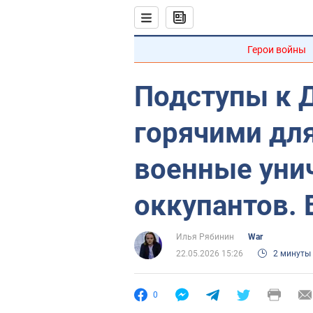
Герои войны
Подступы к 
горячими для
военные ун
оккупантов. 
Илья Рябинин
War
22.05.2026 15:26
2 минуты
0