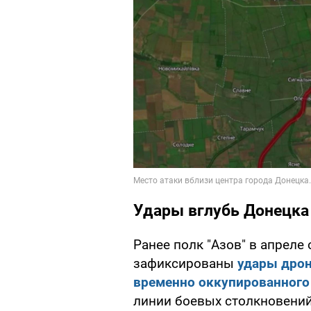
Удары вглубь Донецка
Ранее полк "Азов" в апреле
зафиксированы
удары дрон
временно оккупированного
линии боевых столкновений