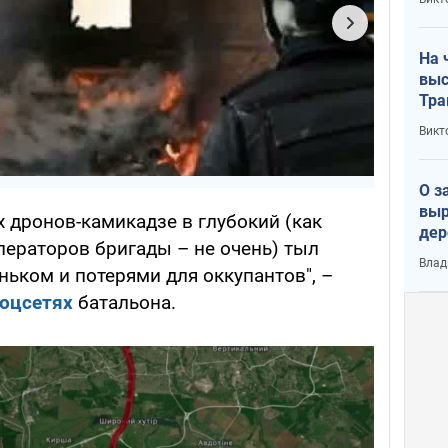
лог
На 
выс
Тра
Викт
О з
выр
 дронов-камикадзе в глубокий (как
дер
ператоров бригады – не очень) тыл
что
Влад
оньком и потерями для оккупантов", –
Тер
оцсетях
батальона.