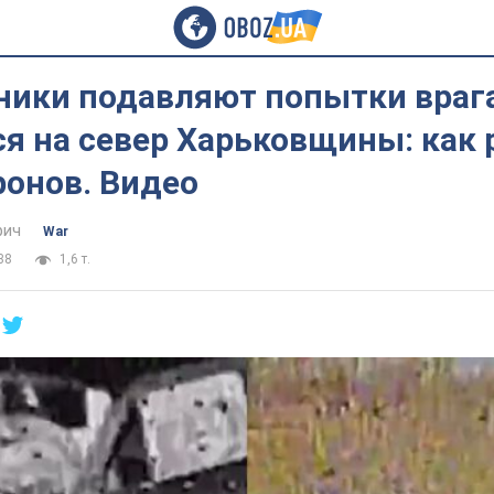
ники подавляют попытки враг
я на север Харьковщины: как
ронов. Видео
фич
War
38
1,6 т.