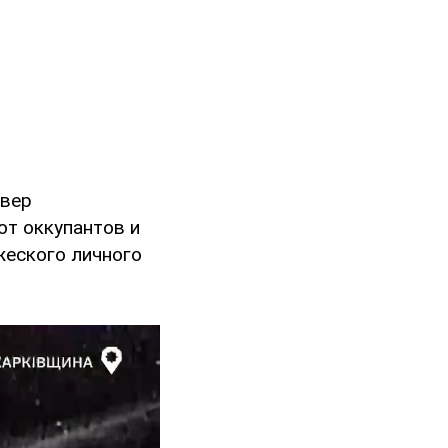
евер
т оккупантов и
жеского личного