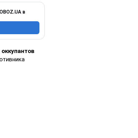
 OBOZ.UA в
 оккупантов
ротивника