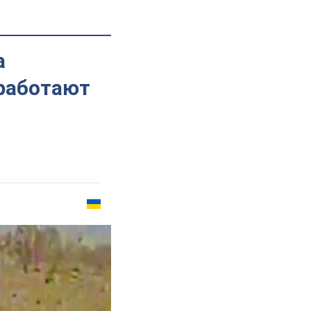
а
 работают