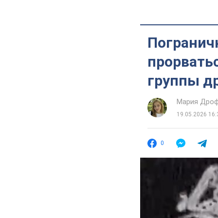
Погранич
прорватьс
группы д
Мария Дро
19.05.2026 16:
0