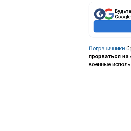
Будьте
Google
Пограничники
б
прорваться на 
военные испол