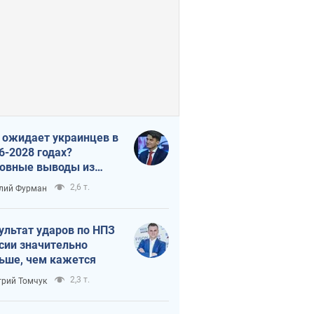
 ожидает украинцев в
6-2028 годах?
овные выводы из
ых прогнозов от НБУ
2,6 т.
лий Фурман
ультат ударов по НПЗ
сии значительно
ьше, чем кажется
2,3 т.
рий Томчук