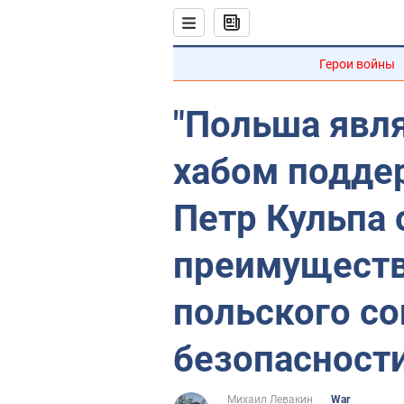
Герои войны
"Польша явл
хабом подде
Петр Кульпа
преимуществ
польского со
безопасност
Михаил Левакин
War