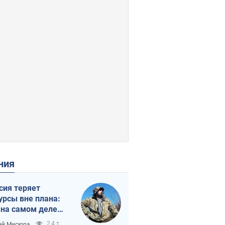
ения
сия теряет
урсы вне плана:
 на самом деле
тует темп войны
2,4 т.
ей Мисюра