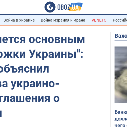
Война в Украине
Война Израиля и Ирана
VENETO
Россий
Важ
яется основным
ржки Украины":
 объяснил
а украино-
глашения о
и
Банк
долл
чего