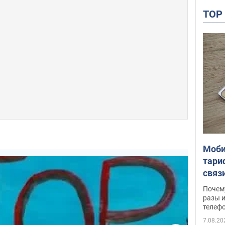
TO
Моби
тари
связ
жало
Почем
разы и
телеф
7.08.20