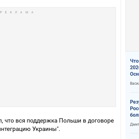
Что
202
Осн
нов
Васи
Рез
Рос
бол
л, что вся поддержка Польши в договоре
Дмит
интеграцию Украины".