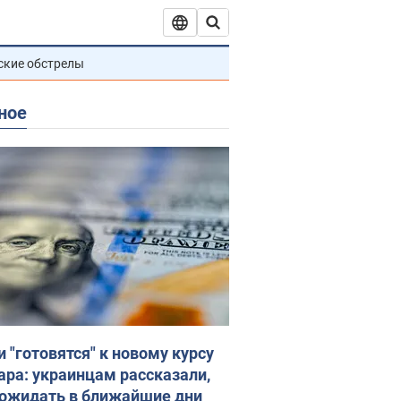
ские обстрелы
ное
и "готовятся" к новому курсу
ара: украинцам рассказали,
 ожидать в ближайшие дни