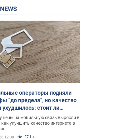
P NEWS
льные операторы подняли
фы "до предела", но качество
и ухудшилось: стоит ли
ваться на цены
у цены на мобильную связь выросли в
 как улучшить качество интернета в
оне
27,1 т.
26 12:00