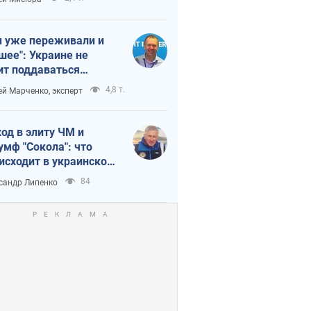
 уже переживали и
шее": Украине не
ит поддаваться
аянию из-за
4,8 т.
ей Марченко, эксперт
етного террора
од в элиту ЧМ и
умф "Сокола": что
исходит в украинском
кее
84
сандр Липенко