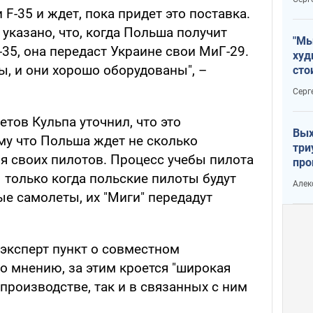
F-35 и ждет, пока придет это поставка.
указано, что, когда Польша получит
"Мы
35, она передаст Украине свои МиГ-29.
худ
ы, и они хорошо оборудованы", –
сто
отч
Серг
рак
тов Кульпа уточнил, что это
Вых
му что Польша ждет не сколько
три
я своих пилотов. Процесс учебы пилота
про
хок
И только когда польские пилоты будут
Алек
е самолеты, их "Миги" передадут
 эксперт пункт о совместном
о мнению, за этим кроется "широкая
производстве, так и в связанных с ним