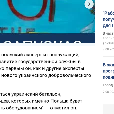
"Раб
полу
для 
докл
В част
новы
главн
украи
7.08.20
 польский эксперт и госслужащий,
Развитие государственной службы в
В ок
ко первым он, как и другие эксперты
прог
 нового украинского добровольческого
подн
виде
Город,
7.08.20
ться украинский батальон,
цев, которых именно Польша будет
ть оборудованием", – отметил он.