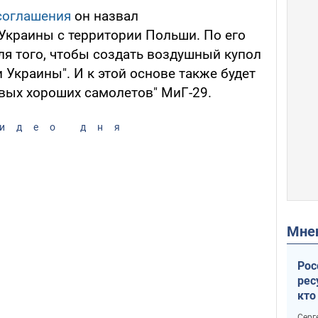
соглашения
он назвал
краины с территории Польши. По его
ля того, чтобы создать воздушный купол
 Украины". И к этой основе также будет
евых хороших самолетов" МиГ-29.
идео дня
Мн
Рос
рес
кто
дик
Серг