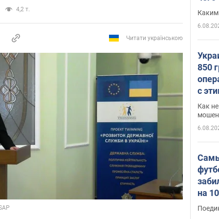
4,2 т.
Каким
6.08.20
Читати українською
Укра
850 
опер
с эт
Как не
мошен
6.08.20
Самы
футб
заби
на 1
Виде
Поеди