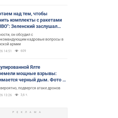
отаем над тем, чтобы
чить комплекты с ракетами
ПВО": Зеленский заслушал
ад Драпатого и объявил о
ности, он обсудил с
х мерах
окомандующим кадровые вопросы в
нской армии
609
26 14:51
купированной Ялте
ремели мощные взрывы:
имается черный дым. Фото и
о
 вероятно, подвергся атаке дронов
3,6 т.
26 13:26