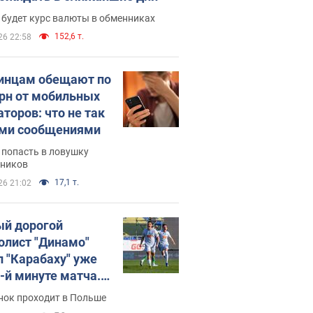
 будет курс валюты в обменниках
152,6 т.
26 22:58
инцам обещают по
грн от мобильных
аторов: что не так
ими сообщениями
 попасть в ловушку
ников
17,1 т.
26 21:02
й дорогой
олист "Динамо"
л "Карабаху" уже
0-й минуте матча.
о
нок проходит в Польше