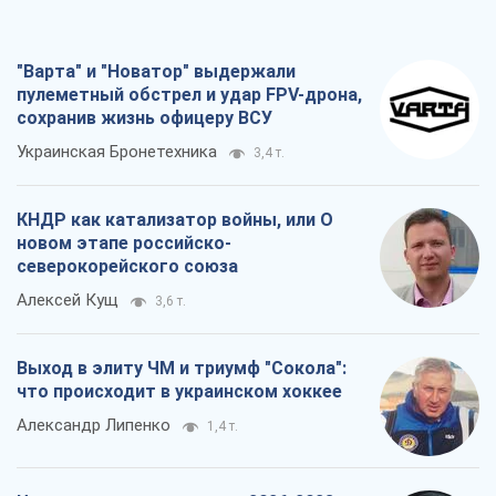
новом этапе российско-
северокорейского союза
Алексей Кущ
3,6 т.
Выход в элиту ЧМ и триумф "Сокола":
что происходит в украинском хоккее
Александр Липенко
1,4 т.
Что ожидает украинцев в 2026-2028
годах? Основные выводы из новых
прогнозов от НБУ
Василий Фурман
25,6 т.
Все мнения