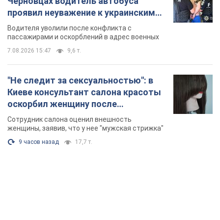
оскорбил женщину после
химиотерапии, разгорелся скандал.
Сотрудник салона оценил внешность
Фото
женщины, заявив, что у нее "мужская стрижка"
9 часов назад
17,7 т.
TOP NEWS