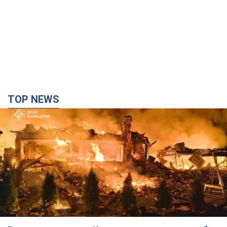
Россия ударила по Киевщине дронами: погибли
трое людей, среди них – ребенок. Фото
Также есть пострадавшие из-за атаки врага
2 часа назад
32,1 т.
"Верните Федорова": в городах Украины уже
23-й день подряд проходят массовые митинги