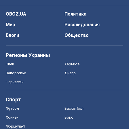
Киев
Харьков
Запорожье
Днепр
Черкассы
Спорт
Футбол
Баскетбол
Хоккей
Бокс
Формула-1
Моя школа
ГДЗ
Учебники
Онлайн уроки
ДПА
ЗНО
НМТ
СНГ решебники