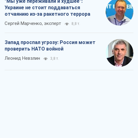
"Варта" и "Новатор" выдержали
пулеметный обстрел и удар FPV-дрона,
сохранив жизнь офицеру ВСУ
Украинская Бронетехника
3,4 т.
КНДР как катализатор войны, или О