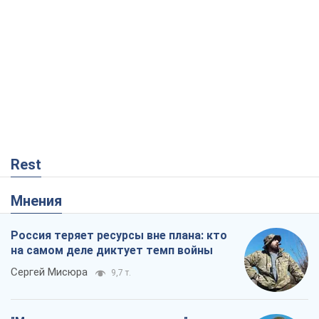
Rest
Мнения
Россия теряет ресурсы вне плана: кто
на самом деле диктует темп войны
Сергей Мисюра
9,7 т.
"Мы уже переживали и худшее":
Украине не стоит поддаваться
отчаянию из-за ракетного террора
Сергей Марченко, эксперт
8,8 т.
Запад проспал угрозу: Россия может
проверить НАТО войной
Леонид Невзлин
3,8 т.