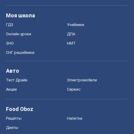
Авто
Тест Драйв
Электромобили
Акции
Сервис
Food Oboz
Рецепты
Напитки
Диеты
Экономика
Рынки и компании
Mакроэкономика
MedOboz
Новости медицины
MAMACLUB