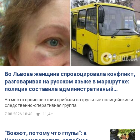
Во Львове женщина спровоцировала конфликт,
разговаривая на русском языке в маршрутке:
полиция составила административный
протокол. Видео
На место происшествия прибыли патрульные полицейские и
следственно-оперативная группа
7.08.2026 18:40
11,4 т.
"Воюют, потому что глупы": в
Черновцах водитель автобуса
проявил неуважение к украинским
военным и поплатился за это.
Водителя уволили после конфликта с
Видео
пассажирами и оскорблений в адрес военных
7.08.2026 15:47
9,6 т.
"Не следит за сексуальностью": в
Киеве консультант салона красоты