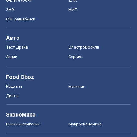
Онлайн уроки
ДПА
ЗНО
НМТ
СНГ решебники
Авто
Тест Драйв
Электромобили
Акции
Сервис
Food Oboz
Рецепты
Напитки
Диеты
Экономика
Рынки и компании
Mакроэкономика