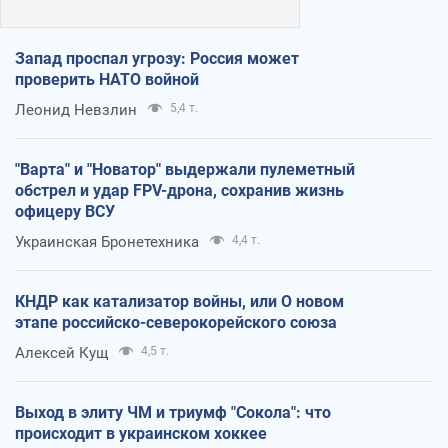
Запад проспал угрозу: Россия может
проверить НАТО войной
Леонид Невзлин
5,4 т.
"Варта" и "Новатор" выдержали пулеметный
обстрел и удар FPV-дрона, сохранив жизнь
офицеру ВСУ
Украинская Бронетехника
4,4 т.
КНДР как катализатор войны, или О новом
этапе российско-северокорейского союза
Алексей Кущ
4,5 т.
Выход в элиту ЧМ и триумф "Сокола": что
происходит в украинском хоккее