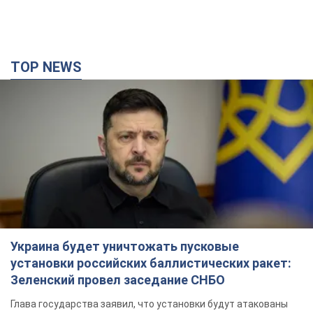
Украина будет уничтожать пусковые
установки российских баллистических ракет:
Зеленский провел заседание СНБО
Глава государства заявил, что установки будут атакованы
5.08.2026 18:04
137,8 т.
В июле армия РФ потеряла рекордное
количество БПЛА, лодок и катеров: в
Минобороны обнародовали статистику
В прошлом месяце также выросли потери РФ в живой силе и
танках, а также количество поражений на большом
расстоянии
11 часов назад
5,0 т.