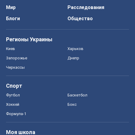
Спорт
Футбол
Баскетбол
Хоккей
Бокс
Формула-1
Моя школа
ГДЗ
Учебники
Онлайн уроки
ДПА
ЗНО
НМТ
СНГ решебники
Авто
Тест Драйв
Электромобили
Акции
Сервис