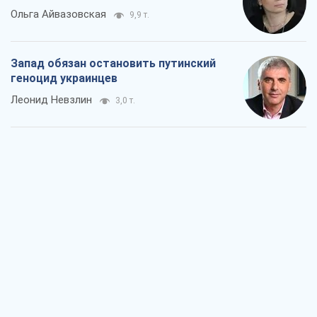
Посмотрим в зубы дареному коню:
придирчиво – о помощи Украине
Александр Кирш
5,3 т.
Между ужасной войной и еще худшим
миром на условиях агрессора, или
Безысходность – тоже оружие России
Алексей Копытько
4,9 т.
Лестница эскалации войны: к чему нам