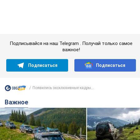
Появились эксклюзивные кадры...
Важное
"Джипинг разрушает экосистемы, которые
формировались сотни лет": в Greenpeace
забили тревогу
В высокогорье расположены альпийские и субальпийские
луга – редкие природные комплексы, которые
формировались на протяжении сотен лет