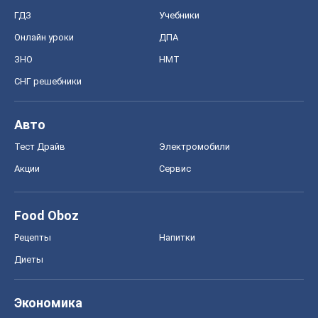
Food Oboz
Рецепты
Напитки
Диеты
Экономика
Рынки и компании
Mакроэкономика
MedOboz
Новости медицины
MAMACLUB
Шоу
Афиша
Сплетни
Красота
Мода
Женский Журнал