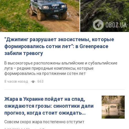
8 часов назад
663
Жара в Украине пойдет на спад,
ожидаются грозы: синоптики дали
прогноз, когда стоит ожидать
изменения погоды
Совсем скоро жара постепенно отступит
5.08.2026 14:59
6,7 т.
"Или, может, я запугана с детства?"
Елена Зарецкая – об убийстве
бабушки-диссидентки Аллы
Горской, критике сына Стуса и
OBOZ.UA встретился с внучкой художницы-
бегстве в Португалию с пятью
диссидентки в Лиссабоне
детьми
5.08.2026 04:00
26,0 т.