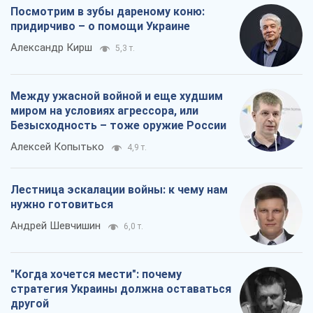
нужно готовиться
Андрей Шевчишин
6,0 т.
"Когда хочется мести": почему
стратегия Украины должна оставаться
другой
Серж Марко
6,5 т.
Все мнения
О компании
Команда
Правовая информация
Политика
конфиденциальности