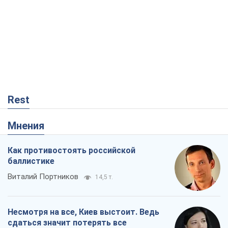
Как противостоять российской
баллистике
Виталий Портников
14,5 т.
Несмотря на все, Киев выстоит. Ведь
сдаться значит потерять все
Ольга Айвазовская
9,9 т.
Запад обязан остановить путинский
геноцид украинцев
Леонид Невзлин
3,0 т.