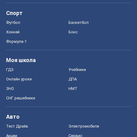
Спорт
Футбол
Баскетбол
Хоккей
Бокс
Формула-1
Моя школа
ГДЗ
Учебники
Онлайн уроки
ДПА
ЗНО
НМТ
СНГ решебники
Авто
Тест Драйв
Электромобили
Акции
Сервис