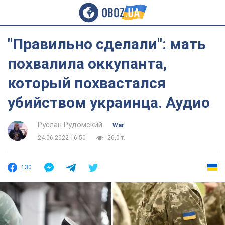
"Правильно сделали": мать
похвалила оккупанта,
который похвастался
убийством украинца. Аудио
Руслан Рудомский
War
24.06.2022 16:50
26,0 т.
130