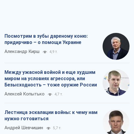
Посмотрим в зубы дареному коню:
придирчиво – о помощи Украине
Александр Кирш
4,9 т.
Между ужасной войной и еще худшим
миром на условиях агрессора, или
Безысходность – тоже оружие России
Алексей Копытько
4,7 т.
Лестница эскалации войны: к чему нам
нужно готовиться
Андрей Шевчишин
5,7 т.