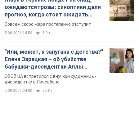
ожидаются грозы: синоптики дали
прогноз, когда стоит ожидать
изменения погоды
Совсем скоро жара постепенно отступит
5.08.2026 14:59
5,9 т.
"Или, может, я запугана с детства?"
Елена Зарецкая – об убийстве
бабушки-диссидентки Аллы
Горской, критике сына Стуса и
OBOZ.UA встретился с внучкой художницы-
бегстве в Португалию с пятью
диссидентки в Лиссабоне
детьми
5.08.2026 04:00
25,8 т.