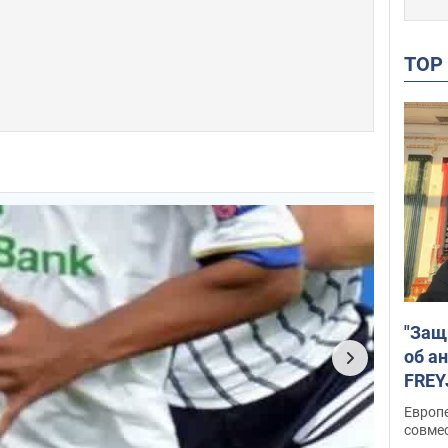
TO
"Защ
об а
FREY
подд
Европ
совме