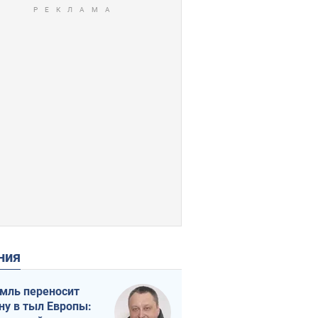
ения
мль переносит
ну в тыл Европы: