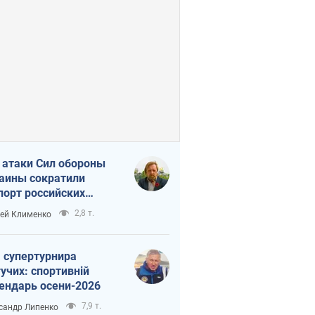
 атаки Сил обороны
аины сократили
порт российских
тепродуктов
2,8 т.
ей Клименко
 супертурнира
учих: спортивній
ендарь осени-2026
7,9 т.
сандр Липенко