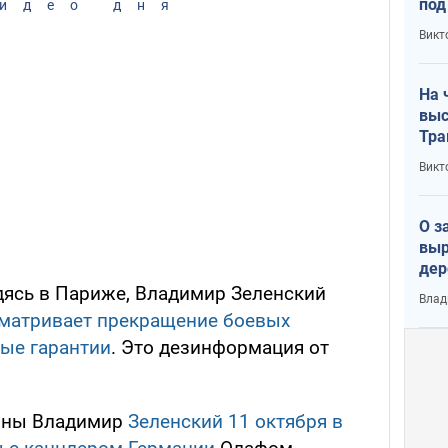
под
идео дня
кри
Викт
лог
На 
выс
Тра
Викт
О з
выр
дер
что
дясь в Париже, Владимир Зеленский
Влад
Тер
сматривает прекращение боевых
ные гарантии
. Это дезинформация от
ины Владимир
Зеленский 11 октября в