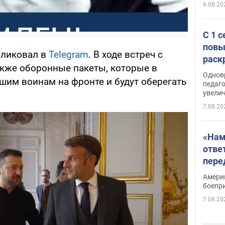
6.08.20
С 1 
повы
бликовал в
Telegram
. В ходе встреч с
раск
кже оборонные пакеты, которые в
Однов
шим воинам на фронте и будут оберегать
педаг
увелич
7.08.20
«Нам
отве
пере
Patri
Амери
боепр
7.08.20