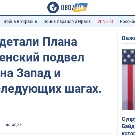
Война в Украине
Война Израиля и Ирана
VENETO
Россий
Важ
детали Плана
ленский подвел
 на Запад и
следующих шагах.
Супр
Байд
40,2 т.
кото