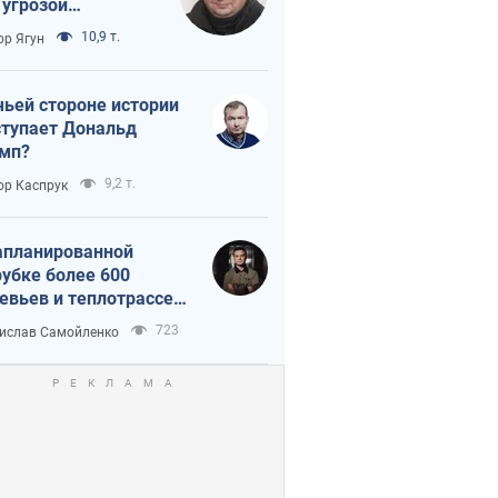
 угрозой
тическая
10,9 т.
ор Ягун
истика
чьей стороне истории
тупает Дональд
мп?
9,2 т.
ор Каспрук
апланированной
убке более 600
евьев и теплотрассе:
 происходит на
723
ислав Самойленко
емках в Киеве