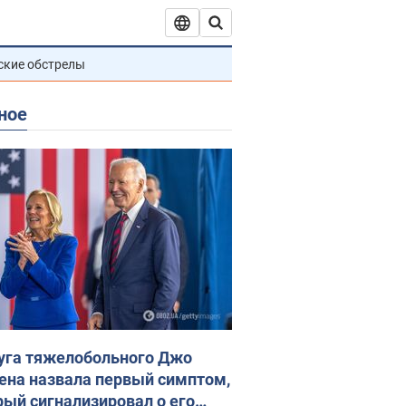
ские обстрелы
ное
уга тяжелобольного Джо
ена назвала первый симптом,
рый сигнализировал о его