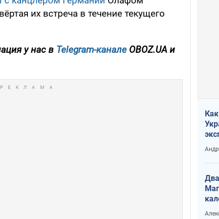
 с канцлером Германии
Олафом
ёртая их встреча в течение текущего
ация у нас в
Telegram-канале
OBOZ.UA и
Как
Укр
экс
неф
Андр
Два
Маг
кал
Алек