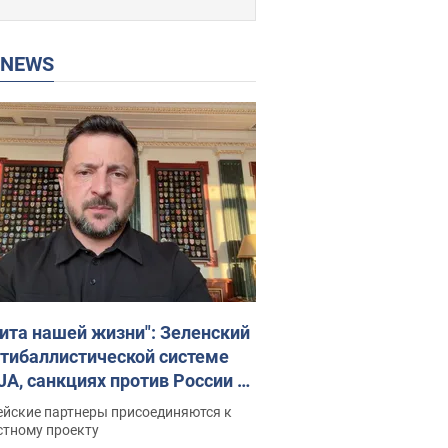
P NEWS
ита нашей жизни": Зеленский
нтибаллистической системе
JA, санкциях против России и
ержке аграриев. Видео
ейские партнеры присоединяются к
стному проекту