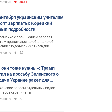
88,3 т.
26 20:20
сентября украинским учителям
сят зарплаты: Корецкий
рыл подробности
ременно с повышением зарплат
огам правительство объявило об
ении студенческих стипендий
5,9 т.
26 00:29
 они тоже нужны»: Трамп
тил на просьбу Зеленского о
даче Украине ракет для
ot
канские запасы отдельных видов
ипасов ограничены
2,2 т.
26 00:59