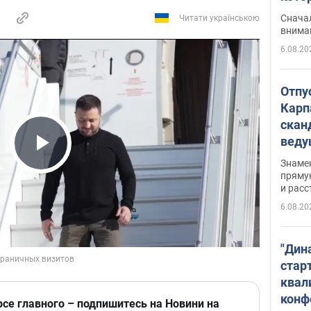
"агр
Сначал
Читати українською
внима
6.08.20
Отпу
Карп
скан
вед
несп
Play Video
Знаме
захе
пряму
и расс
6.08.20
"Дин
стар
квал
конф
рсе главного – подпишитесь на Новини на