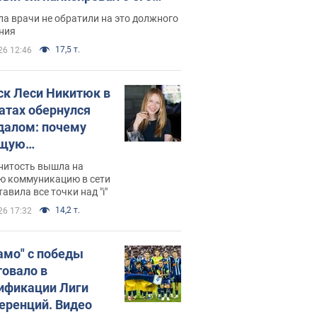
ессивном" раке
а врачи не обратили на это должного
ния
17,5 т.
26 12:46
ск Леси Никитюк в
атах обернулся
далом: почему
ущую
раведливо
нитость вышла на
йтили
ю коммуникацию в сети
тавила все точки над "i"
14,2 т.
26 17:32
амо" с победы
товало в
ификации Лиги
еренций. Видео