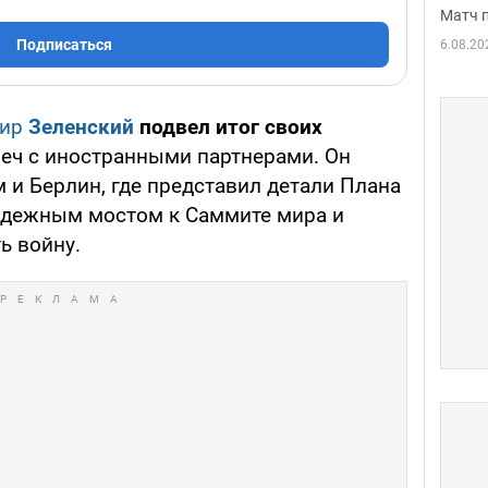
Матч 
Подписаться
6.08.20
мир
Зеленский
подвел итог своих
еч с иностранными партнерами. Он
 и Берлин, где представил детали Плана
адежным мостом к Саммите мира и
ь войну.