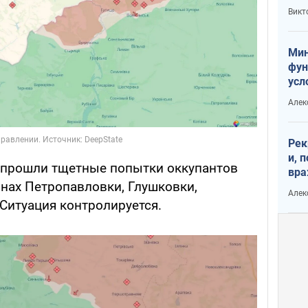
или
Викт
Тра
Мин
фун
усл
вое
Алек
Рек
и, 
прошли тщетные попытки оккупантов
вра
онах Петропавловки, Глушковки,
Диа
Алек
тре
Ситуация контролируется.