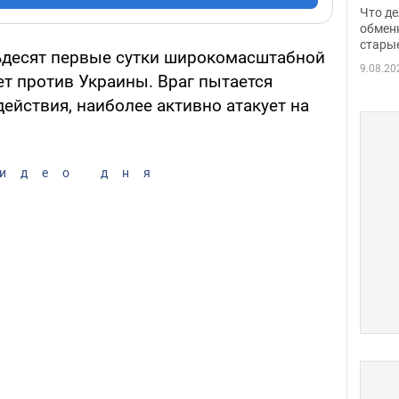
прин
Что де
обме
обмен
стары
таки
ьдесят первые сутки широкомасштабной
9.08.20
ет против Украины. Враг пытается
ействия, наиболее активно атакует на
идео дня