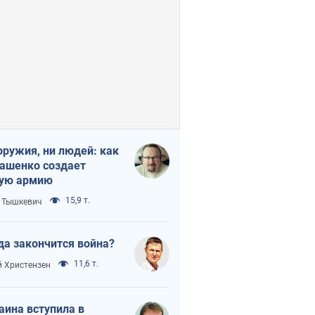
оружия, ни людей: как
ашенко создает
ую армию
15,9 т.
 Тышкевич
да закончится война?
11,6 т.
 Христензен
аина вступила в