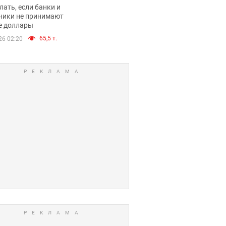
имают ли
лать, если банки и
нники и банки
ники не принимают
е доллары
е купюры
65,5 т.
26 02:20