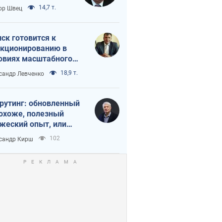
 тайный план
14,7 т.
ор Швец
мпа и Путина?
ск готовится к
кционированию в
овиях масштабного
нного кризиса
18,9 т.
сандр Левченко
рутинг: обновленный
похоже, полезный
жеский опыт, или
лектика
102
сандр Кирш
бовательной трусости