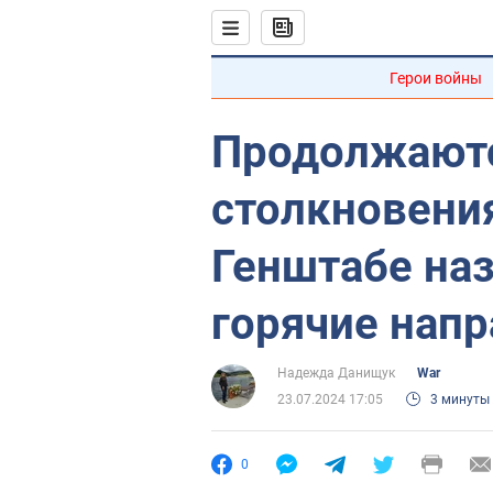
Герои войны
Продолжают
столкновения
Генштабе на
горячие нап
Надежда Данищук
War
23.07.2024 17:05
3 минуты
0