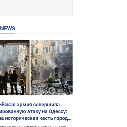
P NEWS
ийская армия совершила
ированную атаку на Одессу:
ла историческая часть города,
 пострадавшие. Фото и видео
ррора враг применил ракеты и дроны