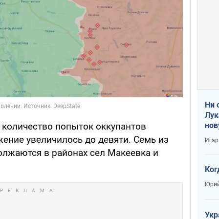
Ни 
Лук
нов
количество попыток оккупантов
жение увеличилось до девяти. Семь из
Игар
олжаются в районах сел Макеевка и
Ког
Юрий
Укр