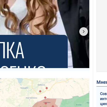
Мн
Сов
инт
цин