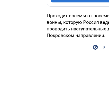
Проходит восемьсот восем
войны, которую Россия вед
проводить наступательные д
Покровском направлении.
В