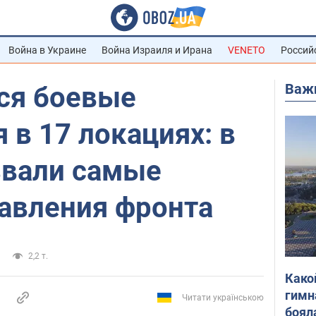
Война в Украине
Война Израиля и Ирана
VENETO
Россий
Важ
ся боевые
 в 17 локациях: в
звали самые
равления фронта
2,2 т.
Како
гимн
Читати українською
боял