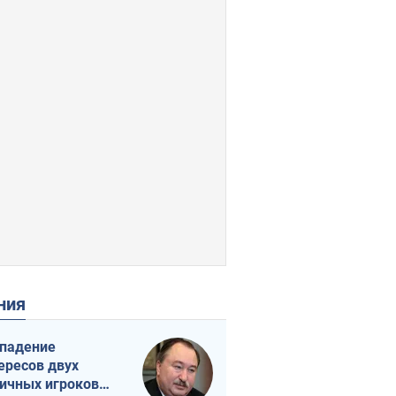
ения
падение
ересов двух
ичных игроков