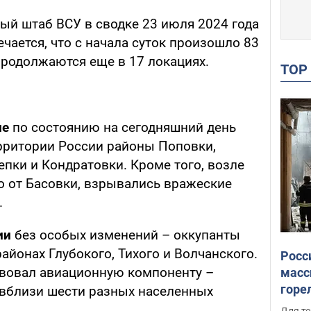
ый штаб ВСУ в сводке 23 июля 2024 года
ечается, что с начала суток произошло 83
продолжаются еще в 17 локациях.
TO
не
по состоянию на сегодняшний день
ерритории России районы Поповки,
епки и Кондратовки. Кроме того, возле
о от Басовки, взрывались вражеские
.
ии
без особых изменений – оккупанты
районах Глубокого, Тихого и Волчанского.
Росс
твовал авиационную компоненту –
масс
горе
 вблизи шести разных населенных
есть
Для те