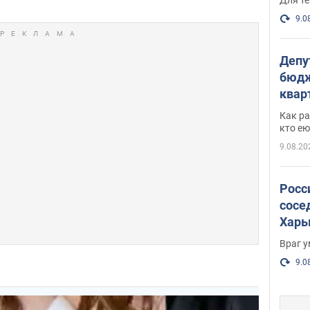
9.0
Депу
бюдж
кварт
парл
Как ра
и гд
кто ею
9.08.20
Росс
сосе
Харь
пост
Враг 
9.0