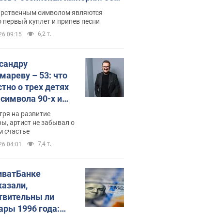
 не рассказывают в школе
арственным символом являются
 первый куплет и припев песни
6,2 т.
26 09:15
сандру
мареву – 53: что
стно о трех детях
-символа 90-х и
они выглядят
тря на развитие
ы, артист не забывал о
м счастье
7,4 т.
26 04:01
иватБанке
казали,
твительны ли
ары 1996 года: