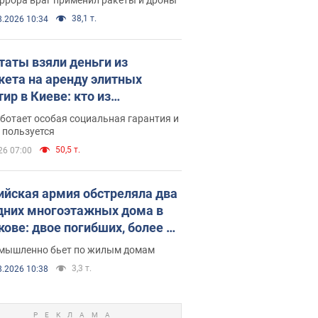
38,1 т.
8.2026 10:34
таты взяли деньги из
ета на аренду элитных
ир в Киеве: кто из
аментариев просил средства
ботает особая социальная гарантия и
е поселился
 пользуется
50,5 т.
26 07:00
ийская армия обстреляла два
дних многоэтажных дома в
кове: двое погибших, более 20
радавших
умышленно бьет по жилым домам
3,3 т.
8.2026 10:38